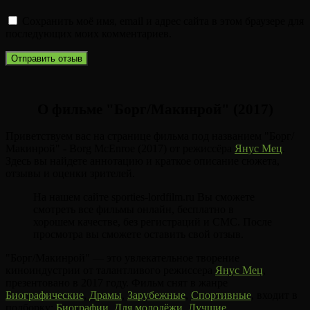
Сохранить моё имя, email и адрес сайта в этом браузере для
последующих моих комментариев.
О фильме "Борг/Макинрой" (2017)
Приветствуем вас на странице фильма под названием "Борг/
Макинрой" - Borg McEnroe (2017) от режиссёра
Янус Мец
.
Здесь вы найдете аннотацию и краткое описание сюжета,
отзывы и оценки зрителей.
На нашем сайте sporties-lordfilm.ru Вы сможете
смотреть все фильмы онлайн, бесплатно в
хорошем качестве, без регистраций и СМС. После
просмотра вы сможете оставить свой отзыв.
"Борг/Макинрой" — это увлекательное творение
киноиндустрии от талантливого режиссера
Янус Мец
,
презентовано в 2017 году. Фильм снят в жанре
Биографические
,
Драмы
,
Зарубежные
,
Спортивные
, входит в
подборку:
Биографии
,
Для молодёжи
,
Лучшие