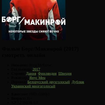
Фильм Борг/Макинрой (2017)
смотреть онлайн
Название:
Borg McEnroe
Год выхода:
2017
Страна:
Дания
,
Финляндия
,
Швеция
Режиссер:
Янус Мец
Перевод:
Белорусский двухголосый
,
Дубляж
,
Украинский многоголосый
Качество:
FHD (1080p)
Возраст:
16+
KP 7.2
IMDB 6.9