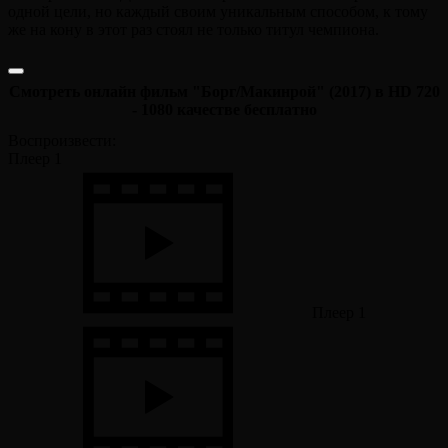
одной цели, но каждый своим уникальным способом, к тому
же на кону в этот раз стоял не только титул чемпиона.
Смотреть онлайн фильм "Борг/Макинрой" (2017) в HD 720
- 1080 качестве бесплатно
Воспроизвести:
Плеер 1
Плеер 1