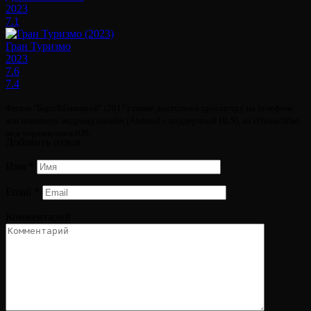
2023
7.1
Гран Туризмо
2023
7.6
7.4
Фильм "Борг/Макинрой" (2017) также доступен к просмотру на телефоне
или планшете андроид онлайн (Android с поддержкой HLS), на iPhone/iPad
под управлением iOS.
Добавить отзыв
Имя
*
Email
*
Комментарий