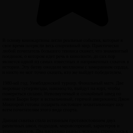
В основу кинокартины легли реальные события, которые в
свое время потрясли весь спортивный мир. Практически
любой почитатель большого тенниса скажет, что знаменитый
поединок, о котором идет речь в киноленте, до сих пор
является одной из самых известных и напряженных схваток в
истории. Эту битву ожидали миллионы с замиранием сердца,
и никто не мог точно сказать, кто же выйдет победителем.
1980-ый год. Уимблдонский турнир. Финальный матч. Две
мировые суперзвезды, наконец-то, выйдут на корт, чтобы
помериться силами. Невозмутимый и спокойный швед по
имени Бьорн Борг и вспыльчивый, горячий американец Джон
Макинрой готовы подарить настоящее захватывающее шоу
всем почитателям этого вида спорта.
Данная схватка стала истинным противостоянием двух
различных школ, подходов, мировоззрений, характеров и
темпераментов. Два настолько разных человека стремились к