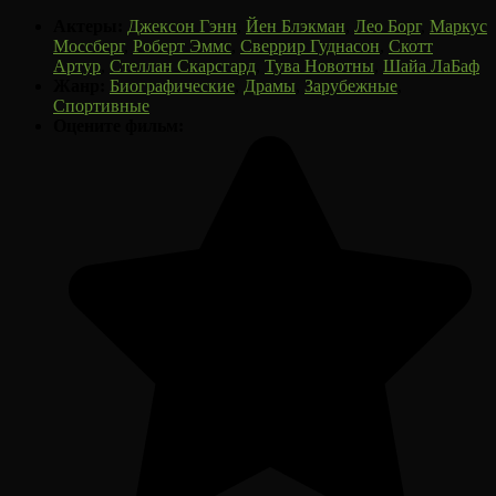
Актеры:
Джексон Гэнн
,
Йен Блэкман
,
Лео Борг
,
Маркус
Моссберг
,
Роберт Эммс
,
Сверрир Гуднасон
,
Скотт
Артур
,
Стеллан Скарсгард
,
Тува Новотны
,
Шайа ЛаБаф
Жанр:
Биографические
,
Драмы
,
Зарубежные
,
Спортивные
Оцените фильм: