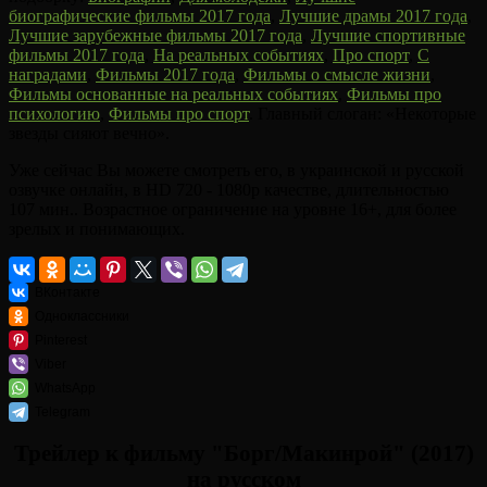
биографические фильмы 2017 года
,
Лучшие драмы 2017 года
,
Лучшие зарубежные фильмы 2017 года
,
Лучшие спортивные
фильмы 2017 года
,
На реальных событиях
,
Про спорт
,
С
наградами
,
Фильмы 2017 года
,
Фильмы о смысле жизни
,
Фильмы основанные на реальных событиях
,
Фильмы про
психологию
,
Фильмы про спорт
. Главный слоган: «Некоторые
звезды сияют вечно».
Уже сейчас Вы можете смотреть его, в украинской и русской
озвучке онлайн, в HD 720 - 1080p качестве, длительностью
107 мин.. Возрастное ограничение на уровне 16+, для более
зрелых и понимающих.
ВКонтакте
Одноклассники
Pinterest
Viber
WhatsApp
Telegram
Трейлер к фильму "Борг/Макинрой" (2017)
на русском