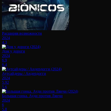
Расширяя возможности
2024
4.3
Дом у дороги
2024
6.9
6.4
Аутсайдеры / Андердогги
2024
5.92
5.6
Большая гонка. Ауди против Лянчи
2024
6
5.8