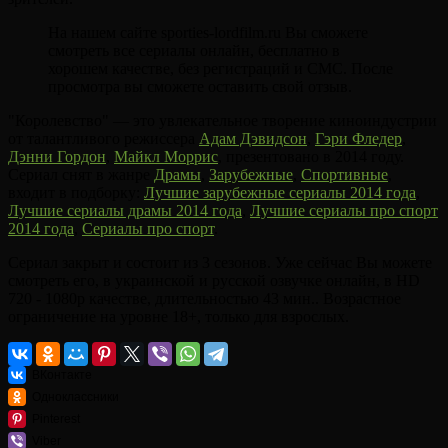
На нашем сайте sporties-lordfilm.ru Вы сможете
смотреть все сериалы онлайн, бесплатно в
хорошем качестве, без регистраций и СМС. После
просмотра вы сможете оставить свой отзыв.
"Королевство" — это увлекательное творение киноиндустрии
от талантливого режиссера
Адам Дэвидсон
,
Гэри Фледер
,
Дэнни Гордон
,
Майкл Моррис
, презентовано в 2014 году.
Сериал снят в жанре
Драмы
,
Зарубежные
,
Спортивные
,
входит в подборку:
Лучшие зарубежные сериалы 2014 года
,
Лучшие сериалы драмы 2014 года
,
Лучшие сериалы про спорт
2014 года
,
Сериалы про спорт
.
Сериал закрыт и состоит из 3 сезонов. Уже сейчас Вы можете
смотреть его, в украинской и русской озвучке онлайн, в HD
720 - 1080p качестве, длительностью 43 мин.. Возрастное
ограничение на уровне 18+, только для взрослых.
ВКонтакте
Одноклассники
Pinterest
Viber