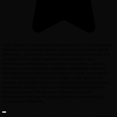
Алви Кулина, в прошлом легендарный боец и многократный
чемпион, в настоящий момент владеет тренажерным залом,
обучая всех желающих смешанным боевым искусствам. Его
сыновья Нейт и Джей помогают в «семейном» деле,
параллельно тренируясь и участвуя в поединках, однако у
каждого из них находятся проблемы, мешающие показать
действительно выдающиеся результаты. Когда Алви узнает,
что популярнейший спортсмен Райан Уилер выходит из
тюрьмы, он стремится стать его тренером для привлечения
внимания к своему спортзалу, переживающему далеко не
лучшие времена. Это решение становится полной
неожиданностью для его девушки Лизы, которая когда-то
встречалась с Райаном...