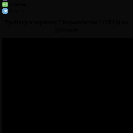
WhatsApp
Telegram
Трейлер к сериалу "Королевство" (2014) на
русском