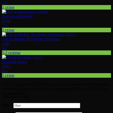
6.5
1 сезон
Последний раунд
2024
7.5
1 сезон
Тур де Франс: В сердце пелотона
2023
8.2
1-2 сезоны
Полный свинг
2023
8.4
1 сезон
Сериал "Королевство" (2014) также доступен к просмотру на телефоне или
планшете андроид онлайн (Android с поддержкой HLS), на iPhone/iPad под
управлением iOS.
Добавить отзыв
Имя
*