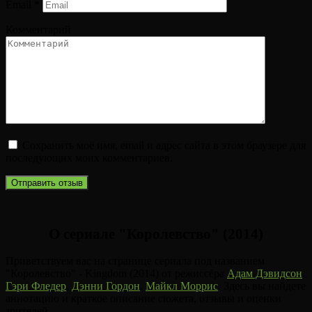
Email
*
Комментарий
Сохранить моё имя, email и адрес сайта в этом браузере для
последующих моих комментариев.
О сериале "Королевство" (2014)
Приветствуем вас на странице сериала под названием
"Королевство" - Kingdom (2014) от режиссёра
Адам Дэвидсон
,
Гэри Фледер
,
Дэнни Гордон
,
Майкл Моррис
. Здесь вы найдете
аннотацию и краткое описание сюжета, отзывы и оценки
зрителей.