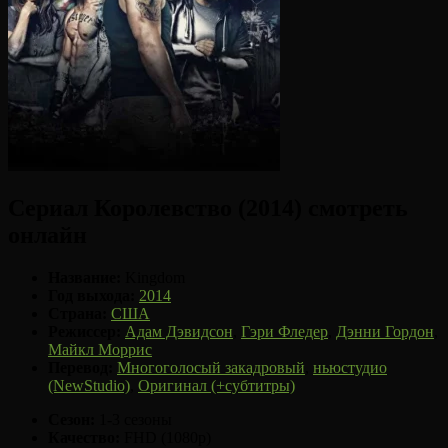
Сериал Королевство (2014) смотреть
онлайн
Название:
Kingdom
Год выхода:
2014
Страна:
США
Режиссер:
Адам Дэвидсон
,
Гэри Фледер
,
Дэнни Гордон
,
Майкл Моррис
Перевод:
Многоголосый закадровый
,
ньюстудио
(NewStudio)
,
Оригинал (+субтитры)
Сезон:
1-3 сезоны
Качество:
FHD (1080p)