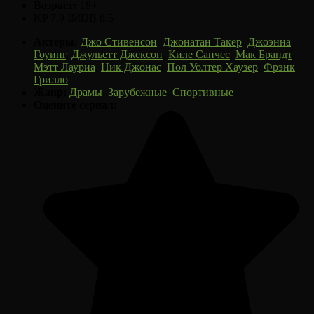
Возраст:
18+
KP 7.9
IMDB 8.5
Актеры:
Джо Стивенсон
,
Джонатан Такер
,
Джоэнна
Гоуинг
,
Джульетт Джексон
,
Киле Санчес
,
Мак Брандт
,
Мэтт Лауриа
,
Ник Джонас
,
Пол Уолтер Хаузер
,
Фрэнк
Грилло
Жанр:
Драмы
,
Зарубежные
,
Спортивные
Оцените сериал: