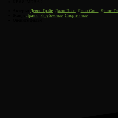
KP 6.8
IMDB 6.2
Актеры:
Девон Грайе
,
Джон Пози
,
Джон Сина
,
Дэнни Гл
Жанр:
Драмы
,
Зарубежные
,
Спортивные
Оцените фильм: