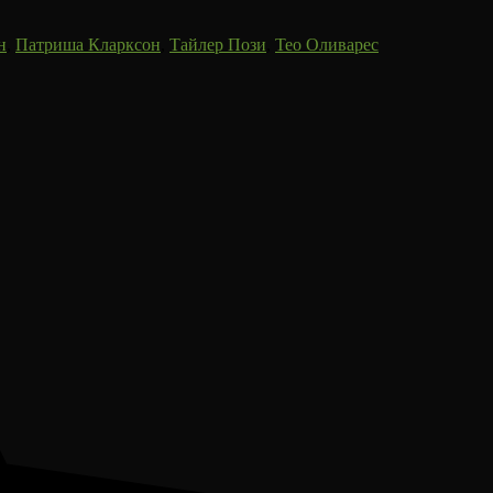
н
,
Патриша Кларксон
,
Тайлер Пози
,
Тео Оливарес