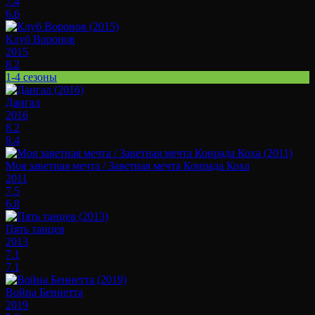
7.4
6.6
Клуб Воронов
2015
8.2
1-4 сезоны
Дангал
2016
8.2
8.4
Моя заветная мечта / Заветная мечта Конрада Коха
2011
7.5
6.8
Пять танцев
2013
7.1
7.1
Война Беннетта
2019