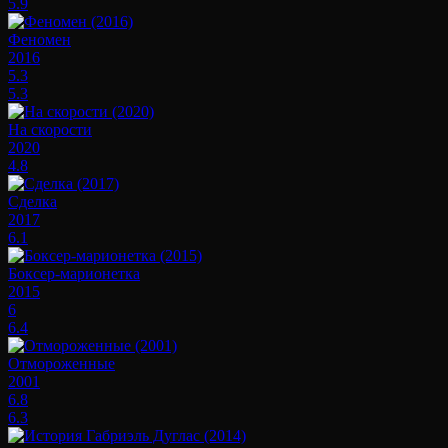
5.9
Феномен
2016
5.3
5.3
На скорости
2020
4.8
Сделка
2017
6.1
Боксер-марионетка
2015
6
6.4
Отмороженные
2001
6.8
6.3