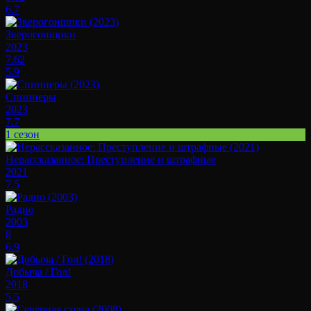
6.7
Зверогонщики
2023
7.62
5.9
Спиннеры
2023
7.7
1 сезон
Нерассказанное: Преступление и штрафные
2021
7.5
Радио
2003
8
6.9
Добыча / Гол!
2018
5.5