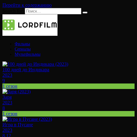
Перейти к содержанию
Search for:
Фильмы
Сериалы
Мультфильмы
100 дней до Индикара
2023
9
1 сезон
Заря
2023
8
1 сезон
Игра в Пусане
2023
8.12