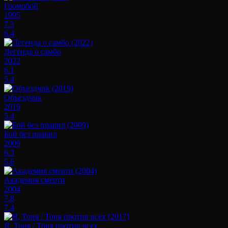
Громобой
1995
7.3
6.4
Легенда о самбо
2022
6.1
5.4
Объездчик
2019
5.4
Бой без правил
2009
6.3
5.6
Академия смерти
2004
7.8
7.4
Я, Тоня / Тоня против всех