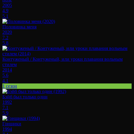
2005
4.9
5.1
Половинка меня
2020
7.2
5.8
Контуженый / Контуженый, или уроки плавания вольным
стилем
2014
5.6
4.1
1 сезон
Бэйб был только один
1992
7.1
5.9
Гонщики
1994