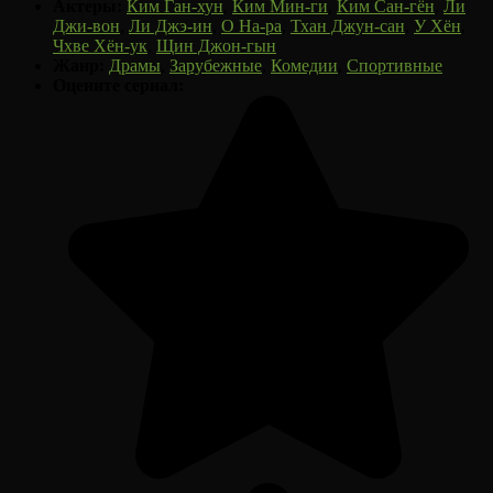
Актеры:
Ким Ган-хун
,
Ким Мин-ги
,
Ким Сан-гён
,
Ли
Джи-вон
,
Ли Джэ-ин
,
О На-ра
,
Тхан Джун-сан
,
У Хён
,
Чхве Хён-ук
,
Щин Джон-гын
Жанр:
Драмы
,
Зарубежные
,
Комедии
,
Спортивные
Оцените сериал: