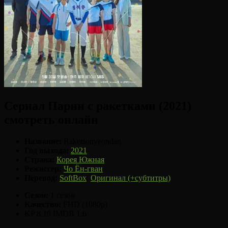
Сериал Парни с ракетками (2021)
смотреть онлайн
Название:
Raketsonyeondan
Год выхода:
2021
Страна:
Корея Южная
Режиссер:
Чо Ён-гван
Перевод:
SoftBox
,
Оригинал (+субтитры)
Сезон:
1 сезон
Качество:
FHD (1080p)
KP 8.19
IMDB 1.6