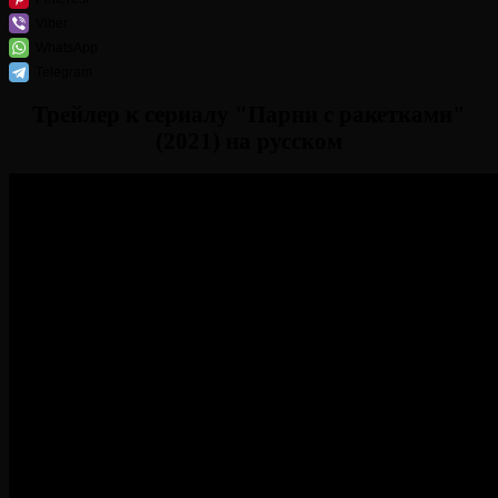
Viber
WhatsApp
Telegram
Трейлер к сериалу "Парни с ракетками"
(2021) на русском