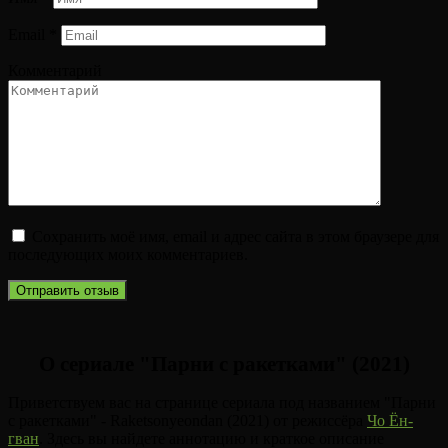
Email
*
Комментарий
Сохранить моё имя, email и адрес сайта в этом браузере для
последующих моих комментариев.
О сериале "Парни с ракетками" (2021)
Приветствуем вас на странице сериала под названием "Парни
с ракетками" - Raketsonyeondan (2021) от режиссёра
Чо Ён-
гван
. Здесь вы найдете аннотацию и краткое описание