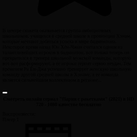
В центре сюжета оказывается группа амбициозных
школьников, учащихся в средней школе в провинции Хэнам,
которые мечтают добиться успеха в мире бадминтона.
Некоторое время назад Юн Хён-Чжон считался одним из
талантливейших игроков в бадминтон, вот только теперь он
превратился в тренера школьной мужской команды, которую
вот-вот расформируют, а ее игроки терпят серию неудач. Тем
временем Ра Ён-Джа успешно тренирует женскую школьную
команду другой средней школы в Хэнаме, а ее команда
является сильнейшим коллективом в регионе...
Смотреть онлайн сериал "Парни с ракетками" (2021) в HD
720 - 1080 качестве бесплатно
Воспроизвести:
Плеер 1