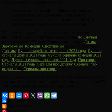
сюжета, отзывы и оценки зрителей.
На нашем сайте sporties-lordfilm.ru Вы сможете
смотреть все сериалы онлайн, бесплатно в
хорошем качестве, без регистраций и СМС. После
просмотра вы сможете оставить свой отзыв.
"Парни с ракетками" — это увлекательное творение
киноиндустрии от талантливого режиссера
Чо Ён-гван
,
презентовано в 2021 году. Сериал снят в жанре
Драмы
,
Зарубежные
,
Комедии
,
Спортивные
, входит в подборку:
Дорамы
,
Лучшие зарубежные сериалы 2021 года
,
Лучшие
сериалы драмы 2021 года
,
Лучшие сериалы комедии 2021
года
,
Лучшие сериалы про спорт 2021 года
,
Про спорт
,
Сериалы 2021 года
,
Сериалы про дружбу
,
Сериалы про
подростков
,
Сериалы про спорт
.
Сериал закрыт и состоит из 1 сезона. Уже сейчас Вы можете
смотреть его, в украинской и русской озвучке онлайн, в HD
720 - 1080p качестве, длительностью 80 мин..
ВКонтакте
Одноклассники
Pinterest