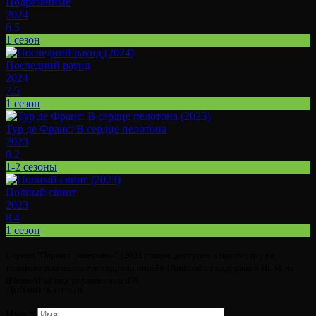
Подрезанные
2024
6.5
1 сезон
Последний раунд
2024
7.5
1 сезон
Тур де Франс: В сердце пелотона
2023
8.2
1-2 сезоны
Полный свинг
2023
8.4
1 сезон
Сериал "Парни с ракетками" (2021) также доступен к просмотру на
телефоне или планшете андроид онлайн (Android с поддержкой HLS), на
iPhone/iPad под управлением iOS.
Добавить отзыв
Имя
*