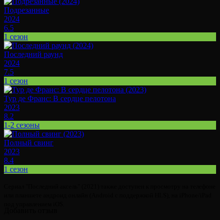
Подрезанные
2024
6.5
1 сезон
Последний раунд
2024
7.5
1 сезон
Тур де Франс: В сердце пелотона
2023
8.2
1-2 сезоны
Полный свинг
2023
8.4
1 сезон
Сериал "Последний аксель" (2021) также доступен к просмотру на телефоне
или планшете андроид онлайн (Android с поддержкой HLS), на iPhone/iPad
под управлением iOS.
Добавить отзыв