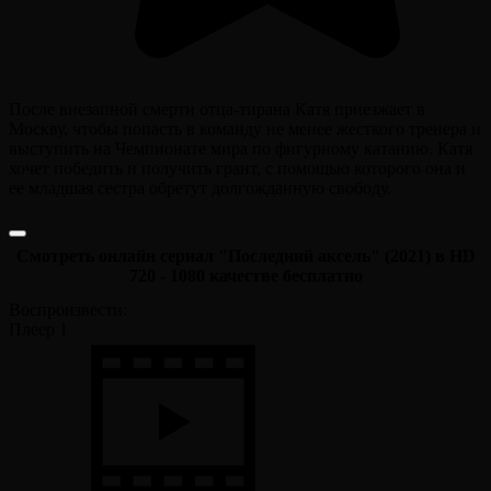
После внезапной смерти отца-тирана Катя приезжает в
Москву, чтобы попасть в команду не менее жесткого тренера и
выступить на Чемпионате мира по фигурному катанию. Катя
хочет победить и получить грант, с помощью которого она и
ее младшая сестра обретут долгожданную свободу.
Смотреть онлайн сериал "Последний аксель" (2021) в HD
720 - 1080 качестве бесплатно
Воспроизвести:
Плеер 1