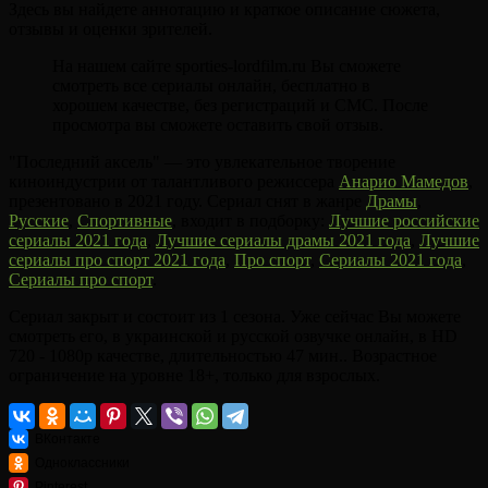
Здесь вы найдете аннотацию и краткое описание сюжета,
отзывы и оценки зрителей.
На нашем сайте sporties-lordfilm.ru Вы сможете
смотреть все сериалы онлайн, бесплатно в
хорошем качестве, без регистраций и СМС. После
просмотра вы сможете оставить свой отзыв.
"Последний аксель" — это увлекательное творение
киноиндустрии от талантливого режиссера
Анарио Мамедов
,
презентовано в 2021 году. Сериал снят в жанре
Драмы
,
Русские
,
Спортивные
, входит в подборку:
Лучшие российские
сериалы 2021 года
,
Лучшие сериалы драмы 2021 года
,
Лучшие
сериалы про спорт 2021 года
,
Про спорт
,
Сериалы 2021 года
,
Сериалы про спорт
.
Сериал закрыт и состоит из 1 сезона. Уже сейчас Вы можете
смотреть его, в украинской и русской озвучке онлайн, в HD
720 - 1080p качестве, длительностью 47 мин.. Возрастное
ограничение на уровне 18+, только для взрослых.
ВКонтакте
Одноклассники
Pinterest