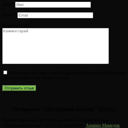
Имя
*
Email
*
Комментарий
Сохранить моё имя, email и адрес сайта в этом браузере для
последующих моих комментариев.
О сериале "Последний аксель" (2021)
Приветствуем вас на странице сериала под названием
"Последний аксель" - (2021) от режиссёра
Анарио Мамедов
.