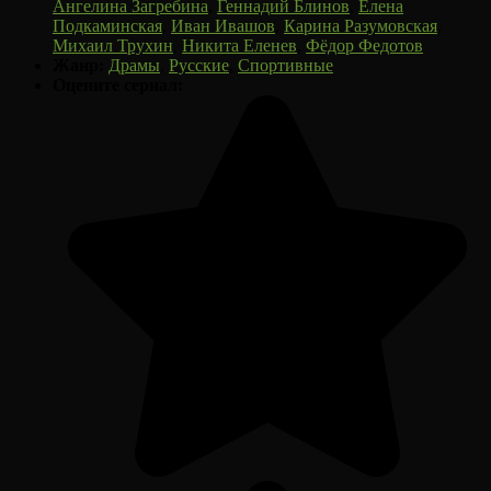
Ангелина Загребина
,
Геннадий Блинов
,
Елена
Подкаминская
,
Иван Ивашов
,
Карина Разумовская
,
Михаил Трухин
,
Никита Еленев
,
Фёдор Федотов
Жанр:
Драмы
,
Русские
,
Спортивные
Оцените сериал: