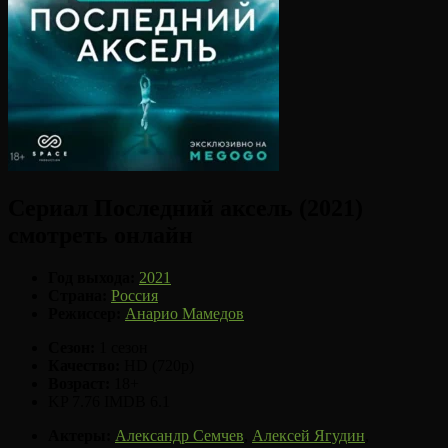
Сериал Последний аксель (2021)
смотреть онлайн
Год выхода:
2021
Страна:
Россия
Режиссер:
Анарио Мамедов
Сезон:
1 сезон
Качество:
HD (720p)
Возраст:
18+
KP 7.76
IMDB 6.1
Актеры:
Александр Семчев
,
Алексей Ягудин
,