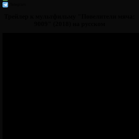
Telegram
Трейлер к мультфильму "Повелители мяча:
9009" (2018) на русском