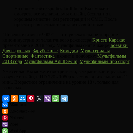
На нашем сайте sporties-lordfilm.ru Вы сможете
смотреть все мультфильмы онлайн, бесплатно в
хорошем качестве, без регистраций и СМС. После
просмотра вы сможете оставить свой отзыв.
"Повелители мяча: 9009" — это увлекательное творение
киноиндустрии от талантливого режиссера
Кристи Каракас
,
презентовано в 2018 году. Мультфильм снят в жанре
Боевики
,
Для взрослых
,
Зарубежные
,
Комедии
,
Мультсериалы
,
Спортивные
,
Фантастика
, входит в подборку:
Мультфильмы
2018 года
,
Мультфильмы Adult Swim
,
Мультфильмы про спорт
.
Уже сейчас Вы можете смотреть его, в украинской и русской
озвучке онлайн, в HD 720 - 1080p качестве, длительностью 11
мин.. Возрастное ограничение на уровне 18+, только для
взрослых.
ВКонтакте
Одноклассники
Pinterest
Viber
WhatsApp