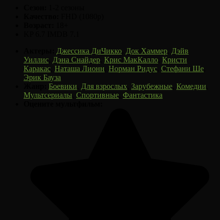
Сезон:
1-2 сезоны
Качество:
FHD (1080p)
Возраст:
18+
KP 6.7
IMDB 7.1
Актеры:
Джессика ДиЧикко
,
Док Хаммер
,
Дэйв
Уиллис
,
Дэна Снайдер
,
Крис МакКалло
,
Кристи
Каракас
,
Наташа Лионн
,
Норман Ридус
,
Стефани Ше
,
Эрик Бауза
Жанр:
Боевики
,
Для взрослых
,
Зарубежные
,
Комедии
,
Мультсериалы
,
Спортивные
,
Фантастика
Оцените мультфильм: