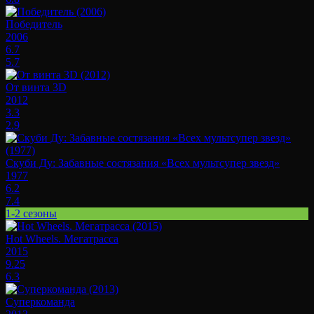
Победитель
2006
6.7
5.7
От винта 3D
2012
3.3
2.9
Скуби Ду: Забавные состязания «Всех мультсупер звезд»
1977
6.2
7.4
1-2 сезоны
Hot Wheels. Мегатрасса
2015
9.25
6.3
Суперкоманда