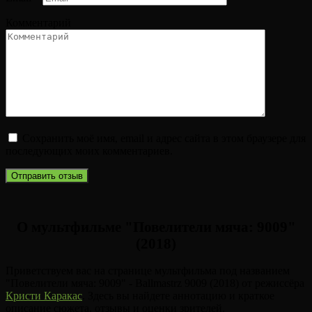
Комментарий
Сохранить моё имя, email и адрес сайта в этом браузере для
последующих моих комментариев.
О мультфильме "Повелители мяча: 9009"
(2018)
Приветствуем вас на странице мультфильма под названием
"Повелители мяча: 9009" - Ballmastrz 9009 (2018) от режиссёра
Кристи Каракас
. Здесь вы найдете аннотацию и краткое
описание сюжета, отзывы и оценки зрителей.