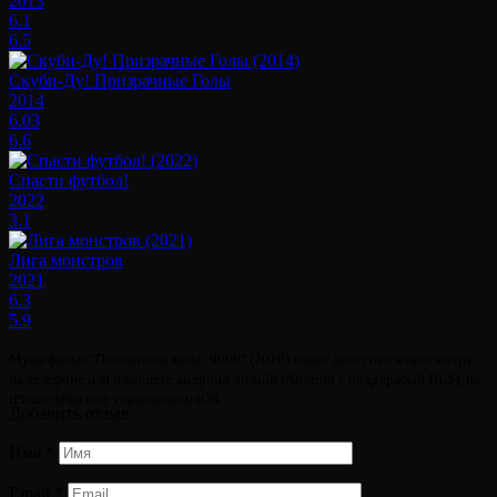
2013
6.1
6.5
Скуби-Ду! Призрачные Голы
2014
6.03
6.6
Спасти футбол!
2022
3.1
Лига монстров
2021
6.3
5.9
Мультфильм "Повелители мяча: 9009" (2018) также доступен к просмотру
на телефоне или планшете андроид онлайн (Android с поддержкой HLS), на
iPhone/iPad под управлением iOS.
Добавить отзыв
Имя
*
Email
*