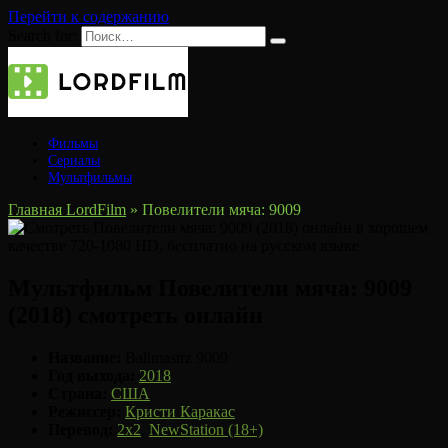
Перейти к содержанию
Search for:
Фильмы
Сериалы
Мультфильмы
Главная LordFilm
»
Повелители мяча: 9009
Мультфильм Повелители мяча: 9009
(2018) смотреть онлайн
Название:
Ballmastrz 9009
Год выхода:
2018
Страна:
США
Режиссер:
Кристи Каракас
Перевод:
2x2
,
NewStation (18+)