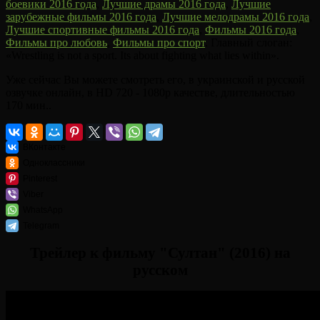
боевики 2016 года
,
Лучшие драмы 2016 года
,
Лучшие
зарубежные фильмы 2016 года
,
Лучшие мелодрамы 2016 года
,
Лучшие спортивные фильмы 2016 года
,
Фильмы 2016 года
,
Фильмы про любовь
,
Фильмы про спорт
. Главный слоган:
«Wrestling is not a sport. Its about fighting what lies within».
Уже сейчас Вы можете смотреть его, в украинской и русской
озвучке онлайн, в HD 720 - 1080p качестве, длительностью
170 мин..
ВКонтакте
Одноклассники
Pinterest
Viber
WhatsApp
Telegram
Трейлер к фильму "Султан" (2016) на
русском