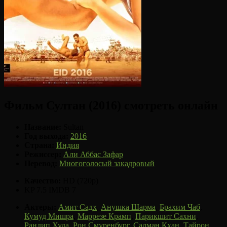
Фильм Султан (2016) смотреть онлайн
Название:
Sultan
Год выхода:
2016
Страна:
Индия
Режиссер:
Али Аббас Зафар
Перевод:
Многоголосый закадровый
Качество:
HD (720p)
KP 7.5
IMDB 7
Актеры:
Амит Садх
,
Анушка Шарма
,
Брахим Чаб
,
Кумуд Мишра
,
Маррезе Крамп
,
Парикшит Сахни
,
Рандип Худа
,
Рон Смуренбург
,
Салман Кхан
,
Тайрон