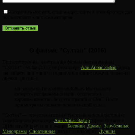
Сохранить моё имя, email и адрес сайта в этом браузере для
последующих моих комментариев.
О фильме "Султан" (2016)
Приветствуем вас на странице фильма под названием
"Султан" - Sultan (2016) от режиссёра
Али Аббас Зафар
. Здесь
вы найдете аннотацию и краткое описание сюжета, отзывы и
оценки зрителей.
На нашем сайте sporties-lordfilm.ru Вы сможете
смотреть все фильмы онлайн, бесплатно в
хорошем качестве, без регистраций и СМС. После
просмотра вы сможете оставить свой отзыв.
"Султан" — это увлекательное творение киноиндустрии от
талантливого режиссера
Али Аббас Зафар
, презентовано в
2016 году. Фильм снят в жанре
Боевики
,
Драмы
,
Зарубежные
,
Мелодрамы
,
Спортивные
, входит в подборку:
Лучшие