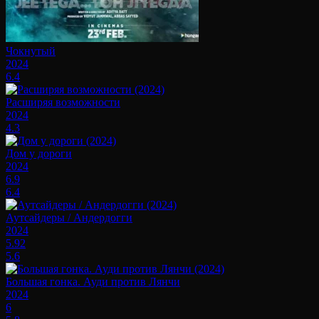
Чокнутый
2024
6.4
Расширяя возможности
2024
4.3
Дом у дороги
2024
6.9
6.4
Аутсайдеры / Андердогги
2024
5.92
5.6
Большая гонка. Ауди против Лянчи
2024
6