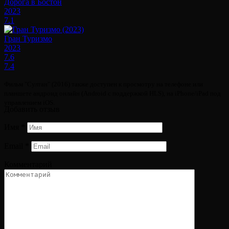
Дорога в Бостон
2023
7.1
Гран Туризмо
2023
7.6
7.4
Фильм "Султан" (2016) также доступен к просмотру на телефоне или
планшете андроид онлайн (Android с поддержкой HLS), на iPhone/iPad под
управлением iOS.
Добавить отзыв
Имя
*
Email
*
Комментарий