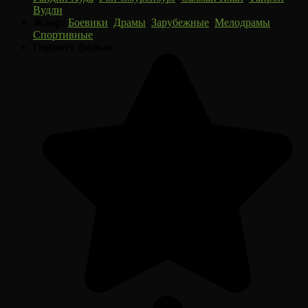
Вудли
Жанр:
Боевики
,
Драмы
,
Зарубежные
,
Мелодрамы
,
Спортивные
Оцените фильм: