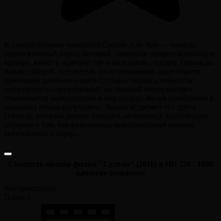
В центре истории находится Султан Али Хан — некогда
перспективный борец, который, завершив профессиональную
карьеру, живет в одиночестве в маленьком городке. Однажды
Аакаш Оберой, основатель лиги смешанных единоборств,
принимает решение нанять Султана, пытаясь повысить
популярность соревнований, но бывший борец наотрез
отказывается возвращаться в мир спорта. Желая разобраться в
причинах отказа спортсмена, Аакаш встречает его друга
Говинду, который решает поведать незнакомцу трагическую
историю о том, как развивалась международная карьера
титулованного борца...
Смотреть онлайн фильм "Султан" (2016) в HD 720 - 1080
качестве бесплатно
Воспроизвести:
Плеер 1