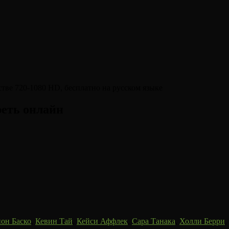
реть онлайн
он Баско
,
Кевин Тай
,
Кейси Аффлек
,
Сара Танака
,
Холли Берри
,