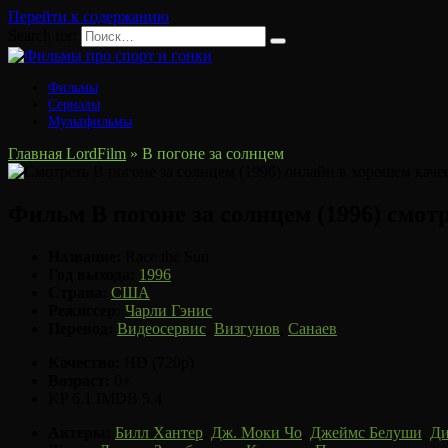
Перейти к содержанию
Search for:
Фильмы
Сериалы
Мультфильмы
Главная LordFilm
»
В погоне за солнцем
Фильм В погоне за солнцем (1996) смот
Название:
Race the Sun
Год выхода:
1996
Страна:
США
Режиссер:
Чарли Гэнис
Перевод:
Видеосервис
,
Визгунов
,
Санаев
Качество:
HD (720p)
Возраст:
0+
KP 6.1
IMDB 5.4
Актеры:
Билл Хантер
,
Дж. Моки Чо
,
Джеймс Белуши
,
Ди