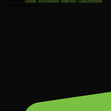
Жанр:
Драмы
,
Зарубежные
,
Комедии
,
Приключения
Оцените фильм: