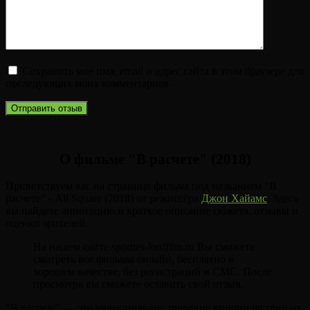
Сохранить моё имя, email и адрес сайта в этом браузере для
последующих моих комментариев.
О фильме "В расчете" (2018)
Приветствуем вас на странице фильма под названием "В
расчете" - All Square (2018) от режиссёра
Джон Хайамс
. Здесь
вы найдете аннотацию и краткое описание сюжета, отзывы и
оценки зрителей.
На нашем сайте sporties-lordfilm.ru Вы сможете
смотреть все фильмы онлайн, бесплатно в
хорошем качестве, без регистраций и СМС. После
просмотра вы сможете оставить свой отзыв.
"В расчете" — это увлекательное творение киноиндустрии от