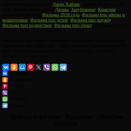
талантливого режиссера
Джон Хайамс
, презентовано в 2018
году. Фильм снят в жанре
Драмы
,
Зарубежные
,
Комедии
,
входит в подборку:
Фильмы 2018 года
,
Фильмы про аферы и
мошенников
,
Фильмы про детей
,
Фильмы про дружбу
,
Фильмы про подростков
,
Фильмы про спорт
. Главный слоган:
«Tide Goes In. Tide Goes Out».
Уже сейчас Вы можете смотреть его, в украинской и русской
озвучке онлайн, в HD 720 - 1080p качестве, длительностью 93
мин.. Возрастное ограничение на уровне 16+, для более
зрелых и понимающих.
ВКонтакте
Одноклассники
Pinterest
Viber
WhatsApp
Telegram
Трейлер к фильму "В расчете" (2018) на
русском