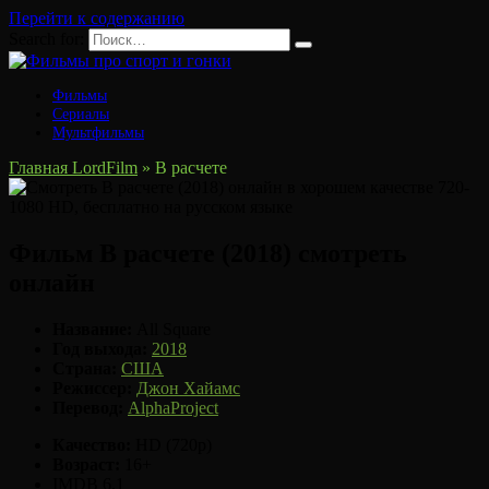
Перейти к содержанию
Search for:
Фильмы
Сериалы
Мультфильмы
Главная LordFilm
»
В расчете
Фильм В расчете (2018) смотреть
онлайн
Название:
All Square
Год выхода:
2018
Страна:
США
Режиссер:
Джон Хайамс
Перевод:
AlphaProject
Качество:
HD (720p)
Возраст:
16+
IMDB 6.1