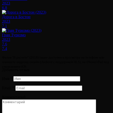
2023
6.8
Дорога в Бостон
2023
7.1
Гран Туризмо
2023
7.6
7.4
Фильм "В расчете" (2018) также доступен к просмотру на телефоне или
планшете андроид онлайн (Android с поддержкой HLS), на iPhone/iPad под
управлением iOS.
Добавить отзыв
Имя
*
Email
*
Комментарий