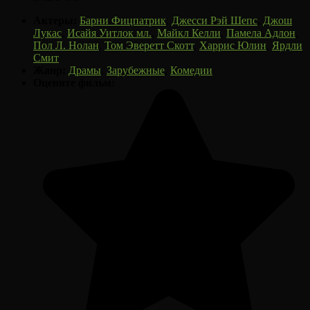
Актеры:
Барни Фицпатрик
,
Джесси Рэй Шепс
,
Джош
Лукас
,
Исайя Уитлок мл.
,
Майкл Келли
,
Памела Адлон
,
Пол Л. Нолан
,
Том Эверетт Скотт
,
Харрис Юлин
,
Ярдли
Смит
Жанр:
Драмы
,
Зарубежные
,
Комедии
Оцените фильм: