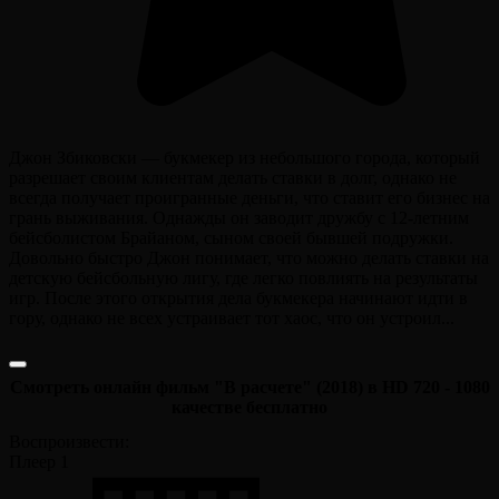
Джон Збиковски — букмекер из небольшого города, который
разрешает своим клиентам делать ставки в долг, однако не
всегда получает проигранные деньги, что ставит его бизнес на
грань выживания. Однажды он заводит дружбу с 12-летним
бейсболистом Брайаном, сыном своей бывшей подружки.
Довольно быстро Джон понимает, что можно делать ставки на
детскую бейсбольную лигу, где легко повлиять на результаты
игр. После этого открытия дела букмекера начинают идти в
гору, однако не всех устраивает тот хаос, что он устроил...
Смотреть онлайн фильм "В расчете" (2018) в HD 720 - 1080
качестве бесплатно
Воспроизвести:
Плеер 1