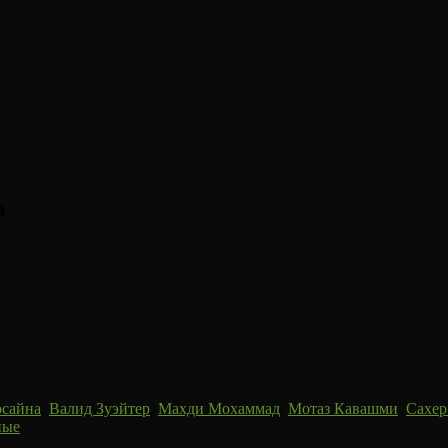
н
осайна
,
Валид Зуэйтер
,
Махди Мохаммад
,
Мотаз Кавашми
,
Сахер
ные