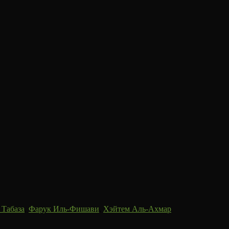
 Табаза
,
Фарук Иль-Фишави
,
Хэйтем Аль-Ахмар