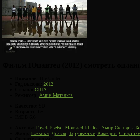
Фильм Юнайтед (2012) смотреть онлай
Название:
The United
Год выхода:
2012
Страна:
США
Режиссер:
Амин Матальга
Качество:
SD
Возраст:
16+
IMDB 6.6
Актеры:
Fayek Bseiso
,
Mousaed Khaled
,
Амир Скандер
,
Б
Жанр:
Боевики
,
Драмы
,
Зарубежные
,
Комедии
,
Спортив
Оцените фильм: