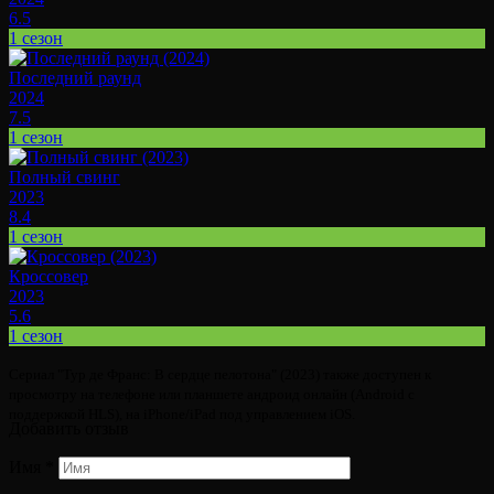
6.5
1 сезон
Последний раунд
2024
7.5
1 сезон
Полный свинг
2023
8.4
1 сезон
Кроссовер
2023
5.6
1 сезон
Сериал "Тур де Франс: В сердце пелотона" (2023) также доступен к
просмотру на телефоне или планшете андроид онлайн (Android с
поддержкой HLS), на iPhone/iPad под управлением iOS.
Добавить отзыв
Имя
*