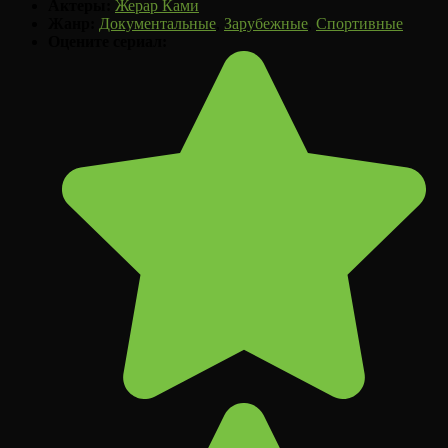
Актеры:
Жерар Ками
Жанр:
Документальные
,
Зарубежные
,
Спортивные
Оцените сериал: