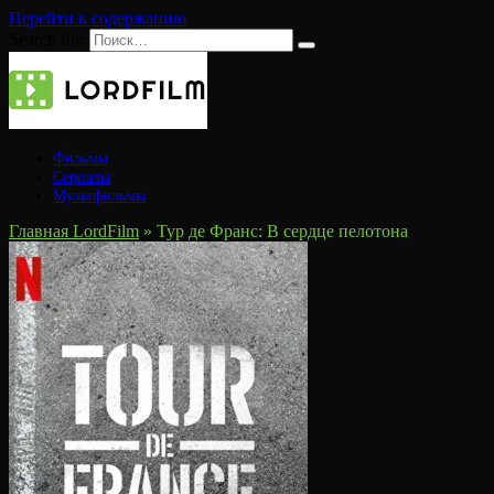
Перейти к содержанию
Search for:
Фильмы
Сериалы
Мультфильмы
Главная LordFilm
»
Тур де Франс: В сердце пелотона