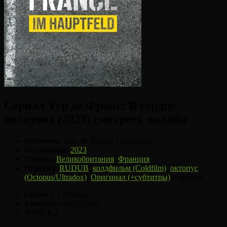
Сериал Тур де Франс: В сердце
пелотона (2023) смотреть онлайн
Название:
Tour de France: Unchained
Год выхода:
2023
Страна:
Великобритания
,
Франция
Перевод:
RUDUB
,
колдфильм (Coldfilm)
,
октопус
(Octopus/Ultradox)
,
Оригинал (+субтитры)
и другие
Сезон:
1-2 сезоны
Качество:
HD (720p)
IMDB 8.2