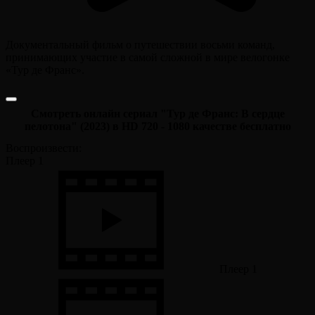
Документальный фильм о путешествии восьми команд,
принимающих участие в самой сложной в мире велогонке
«Тур де Франс».
Смотреть онлайн сериал "Тур де Франс: В сердце
пелотона" (2023) в HD 720 - 1080 качестве бесплатно
Воспроизвести:
Плеер 1
Плеер 1