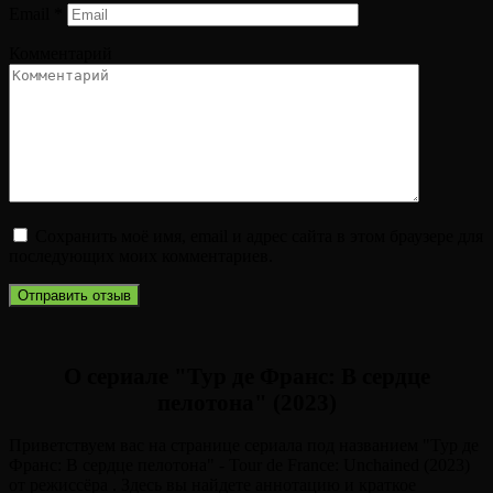
Email
*
Комментарий
Сохранить моё имя, email и адрес сайта в этом браузере для
последующих моих комментариев.
О сериале "Тур де Франс: В сердце
пелотона" (2023)
Приветствуем вас на странице сериала под названием "Тур де
Франс: В сердце пелотона" - Tour de France: Unchained (2023)
от режиссёра . Здесь вы найдете аннотацию и краткое