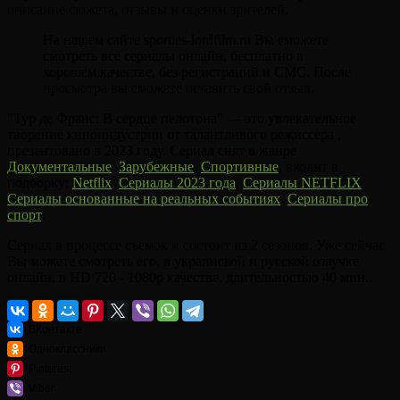
описание сюжета, отзывы и оценки зрителей.
На нашем сайте sporties-lordfilm.ru Вы сможете
смотреть все сериалы онлайн, бесплатно в
хорошем качестве, без регистраций и СМС. После
просмотра вы сможете оставить свой отзыв.
"Тур де Франс: В сердце пелотона" — это увлекательное
творение киноиндустрии от талантливого режиссера ,
презентовано в 2023 году. Сериал снят в жанре
Документальные
,
Зарубежные
,
Спортивные
, входит в
подборку:
Netflix
,
Сериалы 2023 года
,
Сериалы NETFLIX
,
Сериалы основанные на реальных событиях
,
Сериалы про
спорт
.
Сериал в процессе съемок и состоит из 2 сезонов. Уже сейчас
Вы можете смотреть его, в украинской и русской озвучке
онлайн, в HD 720 - 1080p качестве, длительностью 40 мин..
ВКонтакте
Одноклассники
Pinterest
Viber