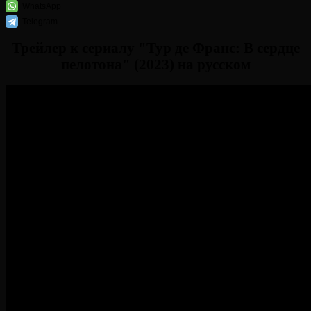
WhatsApp
Telegram
Трейлер к сериалу "Тур де Франс: В сердце
пелотона" (2023) на русском