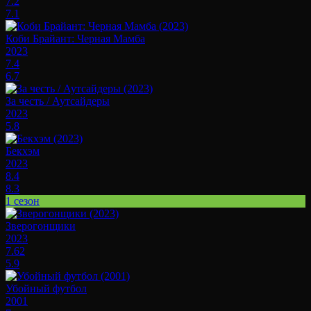
7.2
7.1
Коби Брайант: Черная Мамба
2023
7.4
6.7
За честь / Аутсайдеры
2023
5.8
Бекхэм
2023
8.4
8.3
1 сезон
Зверогонщики
2023
7.62
5.9
Убойный футбол
2001