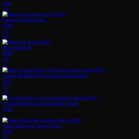
6.26
5.6
Каждое воскресенье
1999
7.6
6.9
Женский бой
2000
6.9
6.7
Конор МакГрегор: Печально известный
2017
7.3
7.2
Андрес Иньеста: нежданный герой
2020
7
Макс Шмелинг: Боец Рейха
2010
6.1