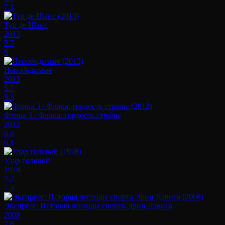
7.1
Тур де Шанс
2013
5.7
6
Непобедимые
2013
5.7
5.3
Флика 3 / Флика: гордость страны
2012
6.8
6.1
Удар головой
1978
7.2
7.3
Экспресс: История легенды спорта Эрни Дэвиса
2008
7.8