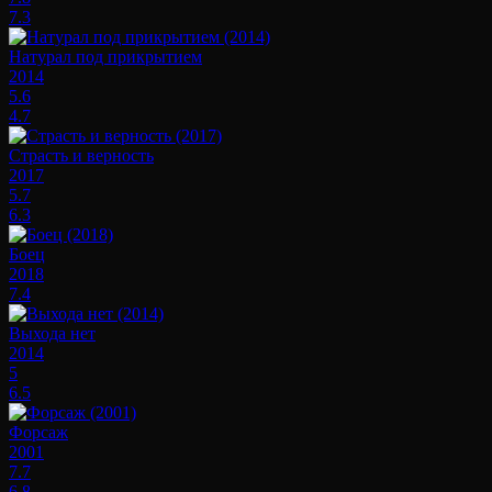
7.3
Натурал под прикрытием
2014
5.6
4.7
Страсть и верность
2017
5.7
6.3
Боец
2018
7.4
Выхода нет
2014
5
6.5
Форсаж
2001
7.7
6.8