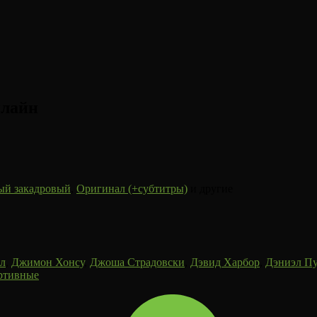
нлайн
ый закадровый
,
Оригинал (+субтитры)
и другие
л
,
Джимон Хонсу
,
Джоша Страдовски
,
Дэвид Харбор
,
Дэниэл Пу
ртивные