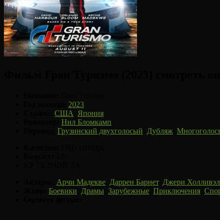
Фильм Гран Туризмо (2023) смотреть о
Название:
Gran Turismo
Год выхода:
2023
Страна:
США
,
Япония
Режиссер:
Нил Бломкамп
Перевод:
Грузинский двухголосый
,
Дубляж
,
Многоголос
Качество:
FHD (1080p)
Возраст:
12+
KP 7.6
IMDB 7.4
Актеры:
Арчи Мадекве
,
Даррен Барнет
,
Джери Холливэл
Жанр:
Боевики
,
Драмы
,
Зарубежные
,
Приключения
,
Спо
Оцените фильм: