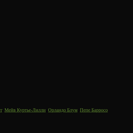
г
,
Мейв Куртье-Лилли
,
Орландо Блум
,
Пепе Барросо