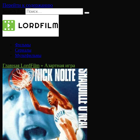
Перейти к содержанию
Search for:
Фильмы
Сериалы
Мультфильмы
Главная LordFilm
»
Азартная игра