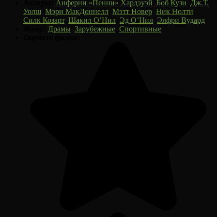
Актеры:
Анферни «Пенни» Хардэуэй
,
Боб Кузи
,
Дж.Т.
Уолш
,
Мэри МакДоннелл
,
Мэтт Новер
,
Ник Нолти
,
Силк Козарт
,
Шакил О’Нил
,
Эд О’Нил
,
Элфри Вудард
Жанр:
Драмы
,
Зарубежные
,
Спортивные
Оцените фильм: