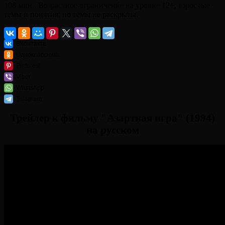
108 мин.. Возрастное ограничение на уровне 12+, взрослые
темы и понятия, но темы не раскрыты.
ВКонтакте
Одноклассники
Pinterest
Viber
WhatsApp
Telegram
Трейлер к фильму "Азартная игра" (1994)
на русском