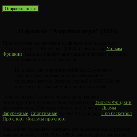
О фильме "Азартная игра" (1994)
Приветствуем вас на странице фильма под названием
"Азартная игра" - Blue Chips (1994) от режиссёра
Уильям
Фридкин
. Здесь вы найдете аннотацию и краткое описание
сюжета, отзывы и оценки зрителей.
На нашем сайте sporties-lordfilm.ru Вы сможете
смотреть все фильмы онлайн, бесплатно в
хорошем качестве, без регистраций и СМС. После
просмотра вы сможете оставить свой отзыв.
"Азартная игра" — это увлекательное творение
киноиндустрии от талантливого режиссера
Уильям Фридкин
,
презентовано в 1994 году. Фильм снят в жанре
Драмы
,
Зарубежные
,
Спортивные
, входит в подборку:
Про баскетбол
,
Про спорт
,
Фильмы про спорт
.
Уже сейчас Вы можете смотреть его, в украинской и русской
озвучке онлайн, в HD 720 - 1080p качестве, длительностью