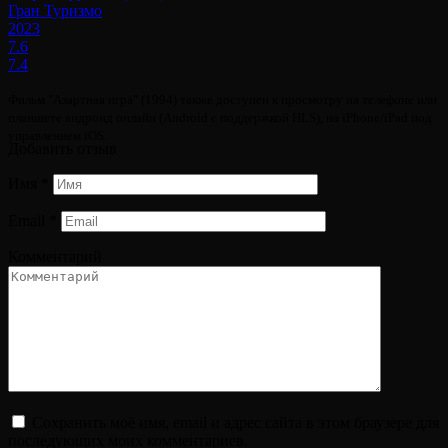
Гран Туризмо
2023
7.6
7.4
Фильм "Азартная игра" (1994) также доступен к просмотру на телефоне или
планшете андроид онлайн (Android с поддержкой HLS), на iPhone/iPad под
управлением iOS.
Добавить отзыв
Имя
*
Email
*
Комментарий
Сохранить моё имя, email и адрес сайта в этом браузере для
последующих моих комментариев.