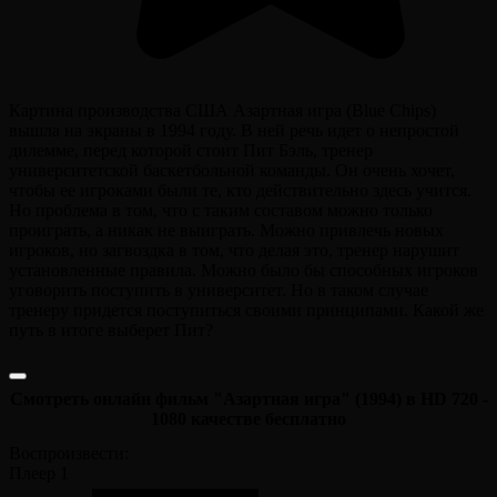
Картина производства США Азартная игра (Blue Chips)
вышла на экраны в 1994 году. В ней речь идет о непростой
дилемме, перед которой стоит Пит Бэль, тренер
университетской баскетбольной команды. Он очень хочет,
чтобы ее игроками были те, кто действительно здесь учится.
Но проблема в том, что с таким составом можно только
проиграть, а никак не выиграть. Можно привлечь новых
игроков, но загвоздка в том, что делая это, тренер нарушит
установленные правила. Можно было бы способных игроков
уговорить поступить в университет. Но в таком случае
тренеру придется поступиться своими принципами. Какой же
путь в итоге выберет Пит?
Смотреть онлайн фильм "Азартная игра" (1994) в HD 720 -
1080 качестве бесплатно
Воспроизвести:
Плеер 1