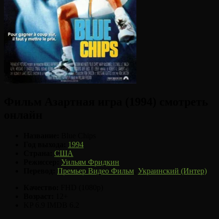
Фильм Азартная игра (1994) смотреть
онлайн
Название:
Blue Chips
Год выхода:
1994
Страна:
США
Режиссер:
Уильям Фридкин
Перевод:
Премьер Видео Фильм
,
Украинский (Интер)
Качество:
FHD (1080p)
Возраст:
12+
KP 6.9
IMDB 6.2