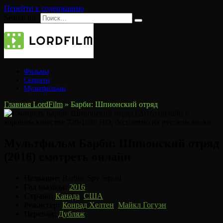
Перейти к содержанию
Search for:
Фильмы
Сериалы
Мультфильмы
Главная LordFilm
»
Барби: Шпионский отряд
Мультфильм Барби: Шпионский отряд
(2016) смотреть онлайн
Название:
Barbie: Spy Squad
Год выхода:
2016
Страна:
Канада
,
США
Режиссер:
Конрад Хелтен
,
Майкл Гогуэн
Перевод:
Дубляж