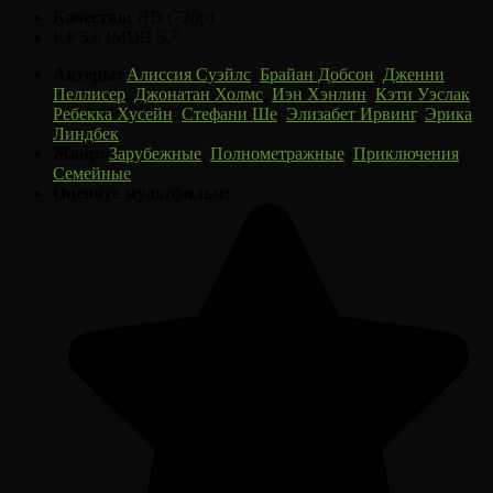
Качество:
HD (720p)
KP 5.6
IMDB 5.7
Актеры:
Алиссия Суэйлс
,
Брайан Добсон
,
Дженни
Пеллисер
,
Джонатан Холмс
,
Иэн Хэнлин
,
Кэти Уэслак
,
Ребекка Хусейн
,
Стефани Ше
,
Элизабет Ирвинг
,
Эрика
Линдбек
Жанр:
Зарубежные
,
Полнометражные
,
Приключения
,
Семейные
Оцените мультфильм: