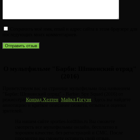
Сохранить моё имя, email и адрес сайта в этом браузере для
последующих моих комментариев.
О мультфильме "Барби: Шпионский отряд"
(2016)
Приветствуем вас на странице мультфильма под названием
"Барби: Шпионский отряд" - Barbie: Spy Squad (2016) от
режиссёра
Конрад Хелтен
,
Майкл Гогуэн
. Здесь вы найдете
аннотацию и краткое описание сюжета, отзывы и оценки
зрителей.
На нашем сайте sporties-lordfilm.ru Вы сможете
смотреть все мультфильмы онлайн, бесплатно в
хорошем качестве, без регистраций и СМС. После
просмотра вы сможете оставить свой отзыв.