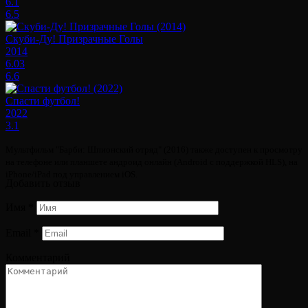
6.1
6.5
Скуби-Ду! Призрачные Голы
2014
6.03
6.6
Спасти футбол!
2022
3.1
Мультфильм "Барби: Шпионский отряд" (2016) также доступен к просмотру
на телефоне или планшете андроид онлайн (Android с поддержкой HLS), на
iPhone/iPad под управлением iOS.
Добавить отзыв
Имя
*
Email
*
Комментарий