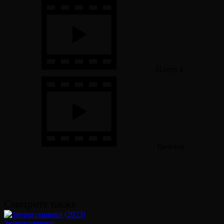
Плеер 4
Трейлер
Смотрите также
Зверогонщики