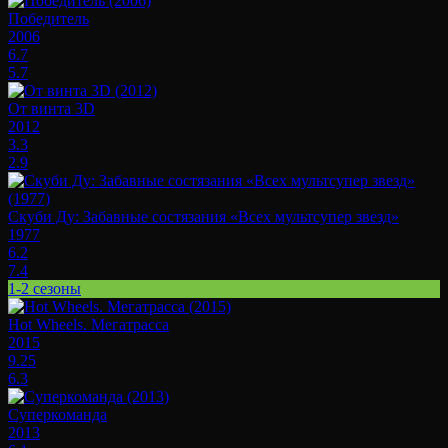
Победитель
2006
6.7
5.7
От винта 3D
2012
3.3
2.9
Скуби Ду: Забавные состязания «Всех мультсупер звезд»
1977
6.2
7.4
1-2 сезоны
Hot Wheels. Мегатрасса
2015
9.25
6.3
Суперкоманда
2013