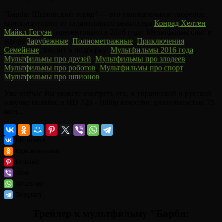
"Барби: Шпионский отряд" — это увлекательное творение
киноиндустрии от талантливого режиссера
Конрад Хелтен
,
Майкл Гогуэн
, презентовано в 2016 году. Мультфильм снят в
жанре
Зарубежные
,
Полнометражные
,
Приключения
,
Семейные
, входит в подборку:
Мультфильмы 2016 года
,
Мультфильмы про друзей
,
Мультфильмы про злодеев
,
Мультфильмы про роботов
,
Мультфильмы про спорт
,
Мультфильмы про шпионов
.
Уже сейчас Вы можете смотреть его, в украинской и русской
озвучке онлайн, в HD 720 - 1080p качестве, длительностью 75
мин..
ВКонтакте
Одноклассники
Pinterest
Viber
WhatsApp
Telegram
Трейлер к мультфильму "Барби: