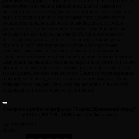
удивление подружек, когда тёти Зои на месте не оказалось, а
вместо этого они нашли тайный вход в штаб секретной
организации. На этом чудеса не закончились – спустившись
вниз, подружки попали в просторный зал, где множество
ученых тестировало невероятные изобретения, а пройдя
дальше, они с удивлением обнаружили тётю Зои, которая
оказалась ни кем иным, как главой Интернационального
Разведывательного Агентства. После того, как девушки
пришли в себя, тётя предложила стать им секретными
агентами, рассказав о том, что ловкая воришка-гимнаст
совершила уже несколько ограблений, украв редкие древние
самородки, являющиеся составляющими невероятно опасного
оружия, и только нашим героиням под силу остановить её и
заодно узнать, на кого она работает. Немного посовещавшись
и решив, что шанс сделать что-то по настоящему полезное
появляется не каждый день, веселые девчонки принимают
предложения и приступают к тренировкам.
Смотреть онлайн мультфильм "Барби: Шпионский отряд"
(2016) в HD 720 - 1080 качестве бесплатно
Воспроизвести:
Плеер 1