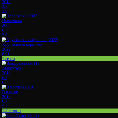
2012
3.3
2.9
Неваляшка
2007
6
5.6
Хрустальная королева
2022
6.91
1 сезон
Выкрутасы
2011
6.3
6
В клетке
2019
6.7
5.7
1-2 сезоны