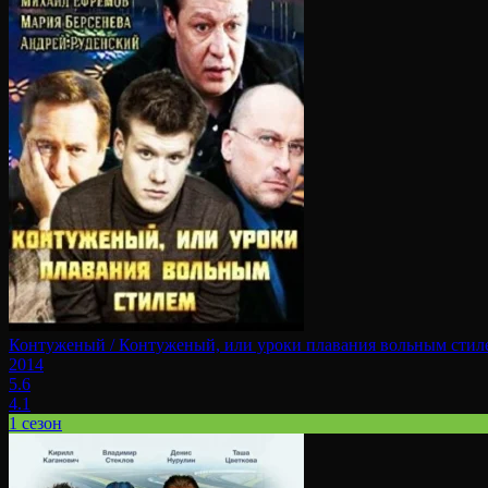
Контуженый / Контуженый, или уроки плавания вольным стил
2014
5.6
4.1
1 сезон