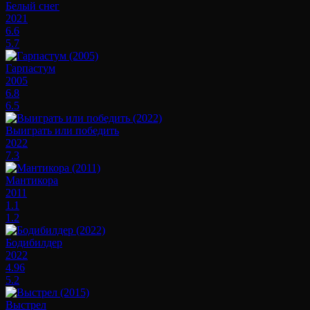
Белый снег
2021
6.6
5.7
Гарпастум
2005
6.8
6.5
Выиграть или победить
2022
7.3
Мантикора
2011
1.1
1.2
Бодибилдер
2022
4.96
5.2
Выстрел