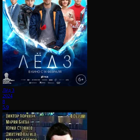
Лёд 3
2024
8
5.9