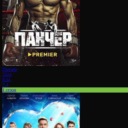
Панчер
2024
6.14
7.4
1 сезон