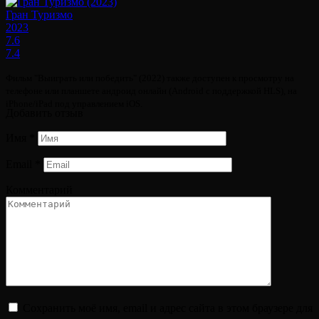
Гран Туризмо
2023
7.6
7.4
Фильм "Выиграть или победить" (2022) также доступен к просмотру на
телефоне или планшете андроид онлайн (Android с поддержкой HLS), на
iPhone/iPad под управлением iOS.
Добавить отзыв
Имя
*
Email
*
Комментарий
Сохранить моё имя, email и адрес сайта в этом браузере для