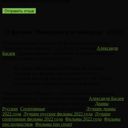
последующих моих комментариев.
О фильме "Выиграть или победить" (2022)
Приветствуем вас на странице фильма под названием
"Выиграть или победить" - (2022) от режиссёра
Александр
Басаев
. Здесь вы найдете аннотацию и краткое описание
сюжета, отзывы и оценки зрителей.
На нашем сайте sporties-lordfilm.ru Вы сможете
смотреть все фильмы онлайн, бесплатно в
хорошем качестве, без регистраций и СМС. После
просмотра вы сможете оставить свой отзыв.
"Выиграть или победить" — это увлекательное творение
киноиндустрии от талантливого режиссера
Александр Басаев
,
презентовано в 2022 году. Фильм снят в жанре
Драмы
,
Русские
,
Спортивные
, входит в подборку:
Лучшие драмы
2022 года
,
Лучшие русские фильмы 2022 года
,
Лучшие
спортивные фильмы 2022 года
,
Фильмы 2022 года
,
Фильмы
про подростков
,
Фильмы про спорт
.