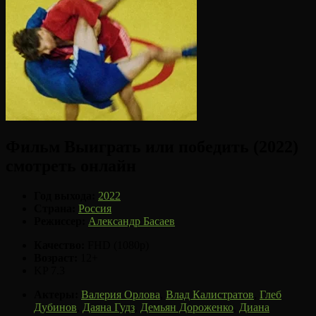
Фильм Выиграть или победить (2022)
смотреть онлайн
Год выхода:
2022
Страна:
Россия
Режиссер:
Александр Басаев
Качество:
FHD (1080p)
Возраст:
12+
KP 7.3
Актеры:
Валерия Орлова
,
Влад Калистратов
,
Глеб
Дубинов
,
Даяна Гудз
,
Демьян Дороженко
,
Диана