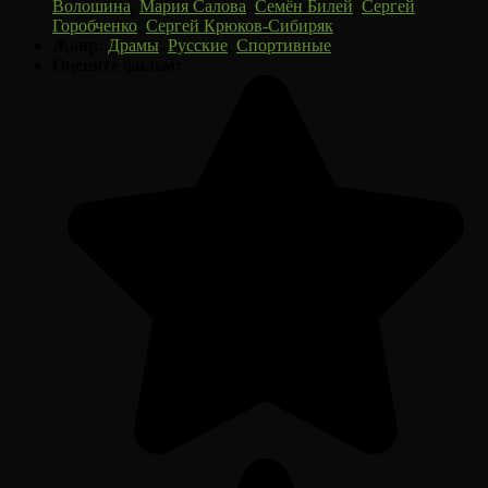
Волошина
,
Мария Салова
,
Семён Билей
,
Сергей
Горобченко
,
Сергей Крюков-Сибиряк
Жанр:
Драмы
,
Русские
,
Спортивные
Оцените фильм: