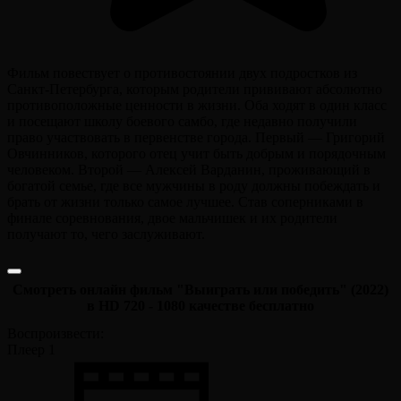
Фильм повествует о противостоянии двух подростков из
Санкт-Петербурга, которым родители прививают абсолютно
противоположные ценности в жизни. Оба ходят в один класс
и посещают школу боевого самбо, где недавно получили
право участвовать в первенстве города. Первый — Григорий
Овчинников, которого отец учит быть добрым и порядочным
человеком. Второй — Алексей Варданин, проживающий в
богатой семье, где все мужчины в роду должны побеждать и
брать от жизни только самое лучшее. Став соперниками в
финале соревнования, двое мальчишек и их родители
получают то, чего заслуживают.
Смотреть онлайн фильм "Выиграть или победить" (2022)
в HD 720 - 1080 качестве бесплатно
Воспроизвести:
Плеер 1