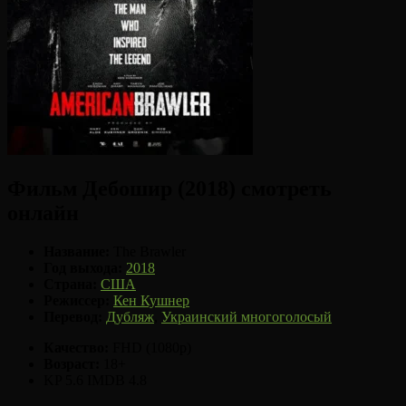
Фильм Дебошир (2018) смотреть
онлайн
Название:
The Brawler
Год выхода:
2018
Страна:
США
Режиссер:
Кен Кушнер
Перевод:
Дубляж
,
Украинский многоголосый
Качество:
FHD (1080p)
Возраст:
18+
KP 5.6
IMDB 4.8