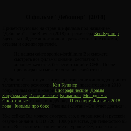
О фильме "Дебошир" (2018)
Приветствуем вас на странице фильма под названием
"Дебошир" - The Brawler (2018) от режиссёра
Кен Кушнер
.
Здесь вы найдете аннотацию и краткое описание сюжета,
отзывы и оценки зрителей.
На нашем сайте sporties-lordfilm.ru Вы сможете
смотреть все фильмы онлайн, бесплатно в
хорошем качестве, без регистраций и СМС. После
просмотра вы сможете оставить свой отзыв.
"Дебошир" — это увлекательное творение киноиндустрии от
талантливого режиссера
Кен Кушнер
, презентовано в 2018
году. Фильм снят в жанре
Биографические
,
Драмы
,
Зарубежные
,
Исторические
,
Криминал
,
Мелодрамы
,
Спортивные
, входит в подборку:
Про спорт
,
Фильмы 2018
года
,
Фильмы про бокс
. Главный слоган: «Он будет драться».
Уже сейчас Вы можете смотреть его, в украинской и русской
озвучке онлайн, в HD 720 - 1080p качестве, длительностью 95
мин.. Возрастное ограничение на уровне 18+, только для