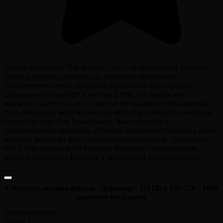
Боксер-тяжеловес Чак Вепнер, так и не достигший больших
высот в спорте, изо всех сил старается обеспечить
собственную семью, продавая спиртное в Нью-Джерси.
Однажды он получает известие о том, что вскоре ему
предстоит выйти на ринг против легендарного Мухаммеда
Али, чемпиона мира в тяжелом весе. Заручившись помощью
своего тренера Эла Бравермана, Чак готовится к
судьбоносному поединку, стремясь продемонстрировать свою
лучшую форму на фоне титулованного боксера. Эпический
бой с Али оказывается началом безумного приключения,
которое переносит Вепнера в роскошный мир Голливуда...
Смотреть онлайн фильм "Дебошир" (2018) в HD 720 - 1080
качестве бесплатно
Воспроизвести:
Плеер 1