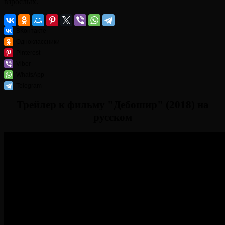
взрослых.
ВКонтакте
Одноклассники
Pinterest
Viber
WhatsApp
Telegram
Трейлер к фильму "Дебошир" (2018) на
русском