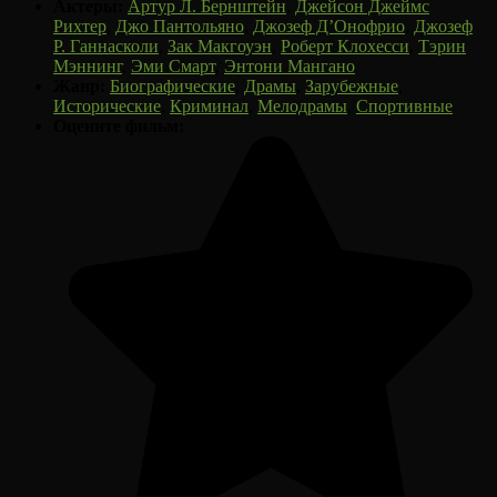
Актеры:
Артур Л. Бернштейн
,
Джейсон Джеймс
Рихтер
,
Джо Пантольяно
,
Джозеф Д’Онофрио
,
Джозеф
Р. Ганнасколи
,
Зак Макгоуэн
,
Роберт Клохесси
,
Тэрин
Мэннинг
,
Эми Смарт
,
Энтони Мангано
Жанр:
Биографические
,
Драмы
,
Зарубежные
,
Исторические
,
Криминал
,
Мелодрамы
,
Спортивные
Оцените фильм: