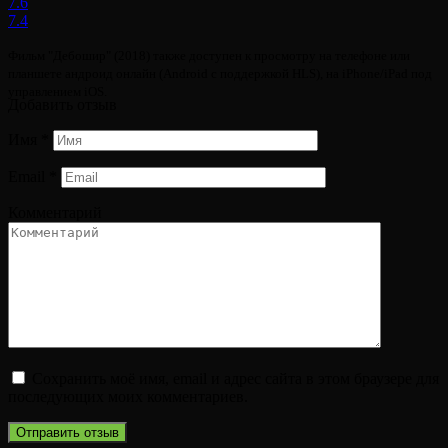
7.6
7.4
Фильм "Дебошир" (2018) также доступен к просмотру на телефоне или
планшете андроид онлайн (Android с поддержкой HLS), на iPhone/iPad под
управлением iOS.
Добавить отзыв
Имя
*
Email
*
Комментарий
Сохранить моё имя, email и адрес сайта в этом браузере для
последующих моих комментариев.