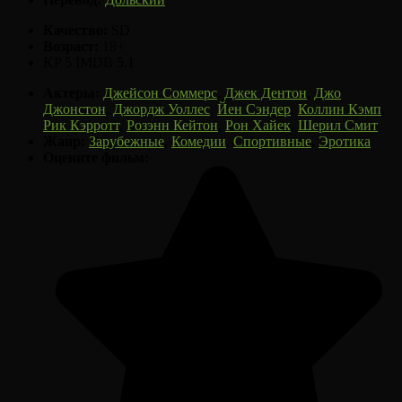
Качество:
SD
Возраст:
18+
KP 5
IMDB 5.1
Актеры:
Джейсон Соммерс
,
Джек Дентон
,
Джо
Джонстон
,
Джордж Уоллес
,
Йен Сэндер
,
Коллин Кэмп
,
Рик Кэрротт
,
Розэнн Кейтон
,
Рон Хайек
,
Шерил Смит
Жанр:
Зарубежные
,
Комедии
,
Спортивные
,
Эротика
Оцените фильм: