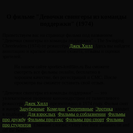
О фильме "Девочки свингеры из команды
поддержки" (1974)
Приветствуем вас на странице фильма под названием
"Девочки свингеры из команды поддержки" - The Swinging
Cheerleaders (1974) от режиссёра
Джек Хилл
. Здесь вы найдете
аннотацию и краткое описание сюжета, отзывы и оценки
зрителей.
На нашем сайте sporties-lordfilm.ru Вы сможете
смотреть все фильмы онлайн, бесплатно в
хорошем качестве, без регистраций и СМС. После
просмотра вы сможете оставить свой отзыв.
"Девочки свингеры из команды поддержки" — это
увлекательное творение киноиндустрии от талантливого
режиссера
Джек Хилл
, презентовано в 1974 году. Фильм снят
в жанре
Зарубежные
,
Комедии
,
Спортивные
,
Эротика
, входит
в подборку:
Для взрослых
,
Фильмы о соблазнении
,
Фильмы
про дружбу
,
Фильмы про секс
,
Фильмы про спорт
,
Фильмы
про студентов
. Главный слоган: «They live their fantasies on and
off the field!».