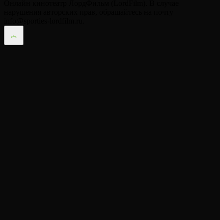
Онлайн кинотеатр ЛордФильм (LordFilm). В случае
нарушения авторских прав, обращайтесь на почту
info@sporties-lordfilm.ru.