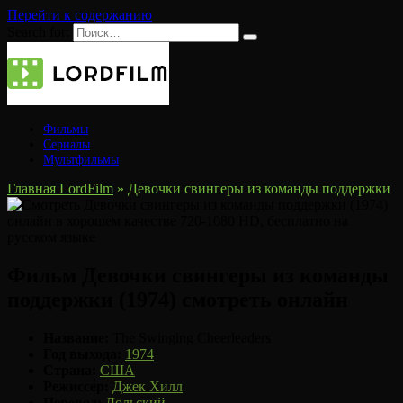
Перейти к содержанию
Search for:
Фильмы
Сериалы
Мультфильмы
Главная LordFilm
»
Девочки свингеры из команды поддержки
Фильм Девочки свингеры из команды
поддержки (1974) смотреть онлайн
Название:
The Swinging Cheerleaders
Год выхода:
1974
Страна:
США
Режиссер:
Джек Хилл
Перевод:
Дольский