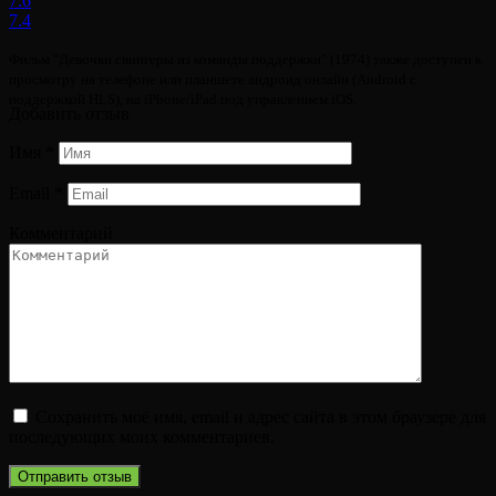
7.6
7.4
Фильм "Девочки свингеры из команды поддержки" (1974) также доступен к
просмотру на телефоне или планшете андроид онлайн (Android с
поддержкой HLS), на iPhone/iPad под управлением iOS.
Добавить отзыв
Имя
*
Email
*
Комментарий
Сохранить моё имя, email и адрес сайта в этом браузере для
последующих моих комментариев.