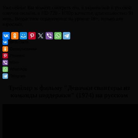
Уже сейчас Вы можете смотреть его, в украинской и русской
озвучке онлайн, в HD 720 - 1080p качестве, длительностью 91
мин.. Возрастное ограничение на уровне 18+, только для
взрослых.
ВКонтакте
Одноклассники
Pinterest
Viber
WhatsApp
Telegram
Трейлер к фильму "Девочки свингеры из
команды поддержки" (1974) на русском