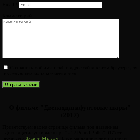
Email
*
Комментарий
Сохранить моё имя, email и адрес сайта в этом браузере для
последующих моих комментариев.
О фильме "Двенадцатифунтовые шары"
(2017)
Приветствуем вас на странице фильма под названием
"Двенадцатифунтовые шары" - 12 Pound Balls (2017) от
режиссёра
Захари Мэдсон
. Здесь вы найдете аннотацию и