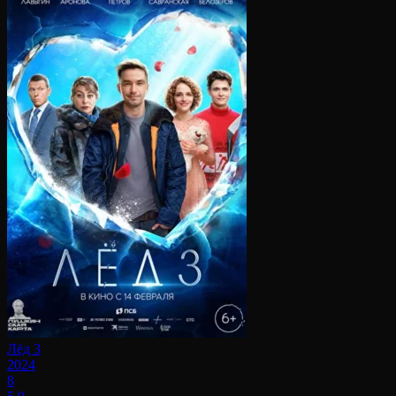
Лёд 3
2024
8