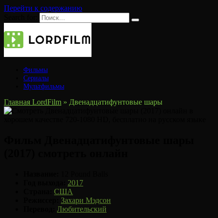
Перейти к содержанию
Search for:
Фильмы
Сериалы
Мультфильмы
Главная LordFilm
»
Двенадцатифунтовые шары
Фильм Двенадцатифунтовые шары
(2017) смотреть онлайн
Название:
12 Pound Balls
Год выхода:
2017
Страна:
США
Режиссер:
Захари Мэдсон
Перевод:
Любительский