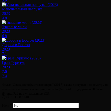
5.9
Максимальная нагрузка
2023
4.8
Тяжелые мили
2023
6.8
Дорога в Бостон
2023
7.1
Гран Туризмо
2023
7.6
7.4
Фильм "Двенадцатифунтовые шары" (2017) также доступен к просмотру на
телефоне или планшете андроид онлайн (Android с поддержкой HLS), на
iPhone/iPad под управлением iOS.
Добавить отзыв
Имя
*