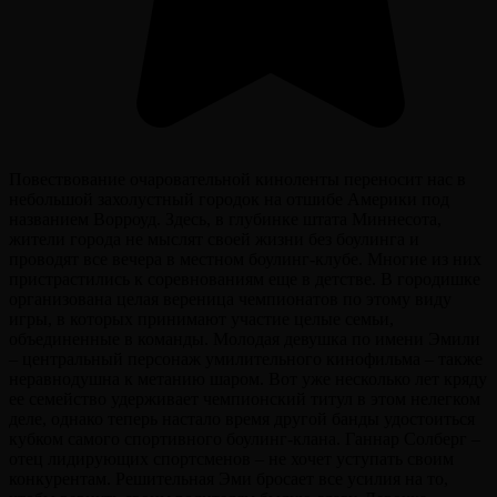
Повествование очаровательной киноленты переносит нас в
небольшой захолустный городок на отшибе Америки под
названием Ворроуд. Здесь, в глубинке штата Миннесота,
жители города не мыслят своей жизни без боулинга и
проводят все вечера в местном боулинг-клубе. Многие из них
пристрастились к соревнованиям еще в детстве. В городишке
организована целая вереница чемпионатов по этому виду
игры, в которых принимают участие целые семьи,
объединенные в команды. Молодая девушка по имени Эмили
– центральный персонаж умилительного кинофильма – также
неравнодушна к метанию шаром. Вот уже несколько лет кряду
ее семейство удерживает чемпионский титул в этом нелегком
деле, однако теперь настало время другой банды удостоиться
кубком самого спортивного боулинг-клана. Ганнар Солберг –
отец лидирующих спортсменов – не хочет уступать своим
конкурентам. Решительная Эми бросает все усилия на то,