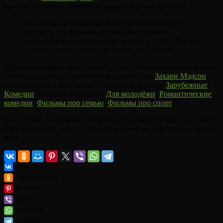
краткое описание сюжета, отзывы и оценки зрителей.
На нашем сайте sporties-lordfilm.ru Вы сможете
смотреть все фильмы онлайн, бесплатно в
хорошем качестве, без регистраций и СМС. После
просмотра вы сможете оставить свой отзыв.
"Двенадцатифунтовые шары" — это увлекательное творение
киноиндустрии от талантливого режиссера
Захари Мэдсон
,
презентовано в 2017 году. Фильм снят в жанре
Зарубежные
,
Комедии
, входит в подборку:
Для молодёжи
,
Романтические
комедии
,
Фильмы про семью
,
Фильмы про спорт
.
Уже сейчас Вы можете смотреть его, в украинской и русской
озвучке онлайн, в HD 720 - 1080p качестве, длительностью 81
мин..
ВКонтакте
Одноклассники
Pinterest
Viber
WhatsApp
Telegram