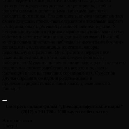
чтобы вернуть своим родителям былую славу. Девочка
приступает к ряду изнурительных тренировок, чтобы с
новыми силами и отточенными навыками наверняка
победить противника. Изо дня в день, орудуя наставлениями
своего дедушки, просто-таки одержимого тяжелыми шарами
господина, она старательно развивает свое мастерство. У
ветерана популярного игрища выработана уникальная схема,
собственная манера ведения поединка с кеглями. Пожилой
мистер годами пристально наблюдал за именитыми боулинг-
легендами и, вдохновившись их стилем, изобрел
персональную стратегию. Он с трепетом передает все
накопившиеся знания о том, как следует себя вести
победителю. Мужчина питает великие надежды на то, что его
подопечная сможет задействовать все это и показать
настоящий класс на грядущих соревнованиях. Сумеет ли
внучка оправдать ожидания родственников и
продемонстрировать настоящий класс, уделав ловкого
Ганнара?
Смотреть онлайн фильм "Двенадцатифунтовые шары"
(2017) в HD 720 - 1080 качестве бесплатно
Воспроизвести:
Плеер 1