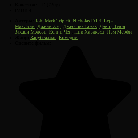
Качество:
HD (720p)
IMDB 4.1
Актеры:
JohnMark Triplett
,
Nicholas D'Itri
,
Бурк
МакЛэйн
,
Джейк Хэд
,
Джессика Козак
,
Дэвид Теюн
,
Захари Мэдсон
,
Кенни Чен
,
Ник Хардкэсл
,
Пэм Мерфи
Жанр:
Зарубежные
,
Комедии
Оцените фильм: