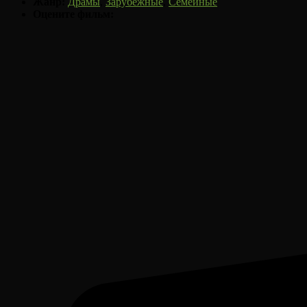
Жанр:
Драмы
,
Зарубежные
,
Семейные
Оцените фильм: