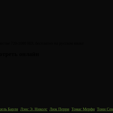
мотреть онлайн
ель Барли
,
Лэнс Э. Николс
,
Люк Перри
,
Томас Мерфи
,
Тони Се