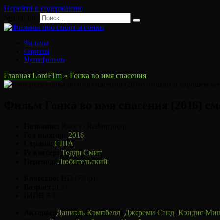
Перейти к содержанию
Search for:
Фильмы
Сериалы
Мультфильмы
Главная LordFilm
»
Гонка во имя спасения
Фильм Гонка во имя спасения (2016) с
Название:
Race to Redemption
Год выхода:
2016
Страна:
США
Режиссер:
Тедди Смит
Перевод:
Любительский
Качество:
HD (720p)
Возраст:
12+
IMDB 5.1
Актеры:
Даниэль Кэмпбелл
,
Джереми Сэнд
,
Кэндис Миш