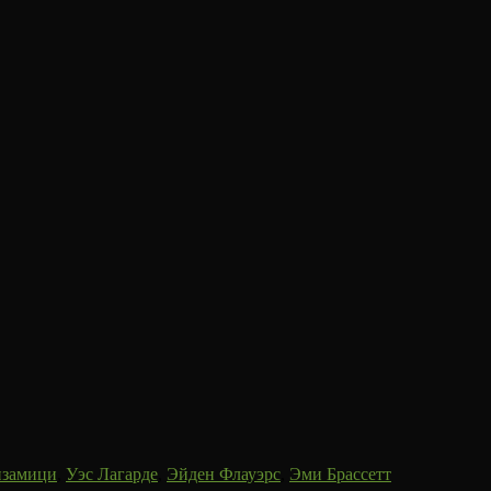
нзамици
,
Уэс Лагарде
,
Эйден Флауэрс
,
Эми Брассетт