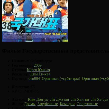
Фильм Государственный представитель 
Название:
Gukgadaepyo
Год выхода:
2009
Страна:
Корея Южная
Режиссер:
Ким Ён-хва
Перевод:
den904
,
Оригинал (+субтитры)
,
Оригинал (+суб
Качество:
SD
KP 7.5
IMDB 6.9
Актеры:
Ким Дон-ук
,
Ли Джэ-ын
,
Ли Хан-ви
,
Ли Хе-сук
Жанр:
Драмы
,
Зарубежные
,
Комедии
,
Спортивные
Оцените фильм: