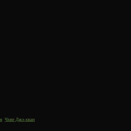
н
,
Чхве Джэ-хван