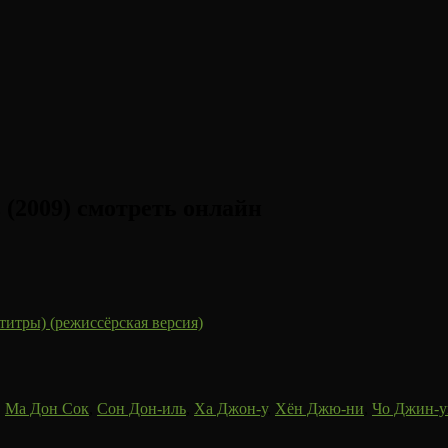
(2009) смотреть онлайн
титры) (режиссёрская версия)
,
Ма Дон Сок
,
Сон Дон-иль
,
Ха Джон-у
,
Хён Джю-ни
,
Чо Джин-у