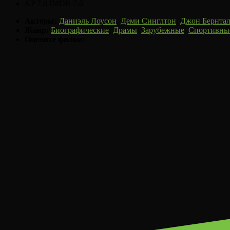
KP 7.6
IMDB 7.6
Актеры:
Даниэль Лоусон
,
Деми Синглтон
,
Джон Бернта
Жанр:
Биографические
,
Драмы
,
Зарубежные
,
Спортивны
Оцените фильм: