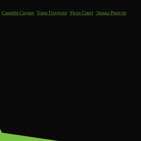
,
Санийя Сидни
,
Тони Голдуин
,
Уилл Смит
,
Эрика Рингор