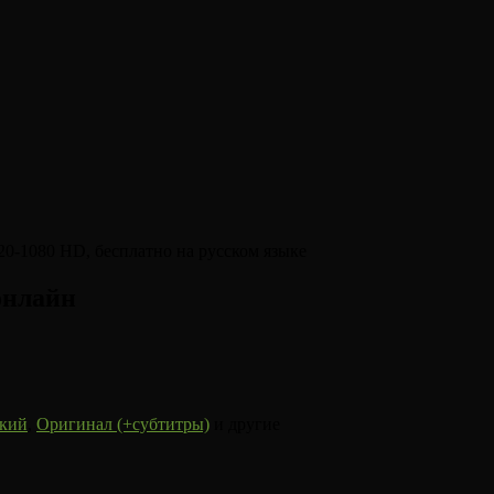
онлайн
кий
,
Оригинал (+субтитры)
и другие