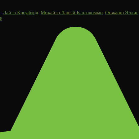
л
,
Лайла Кроуфорд
,
Микайла Лашэй Бартоломью
,
Онжаню Эллис
е