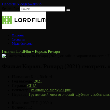
Перейти к содержанию
Search for:
Фильмы
Сериалы
Мультфильмы
Главная LordFilm
»
Король Ричард
Фильм Король Ричард (2021) смотреть 
Название:
King Richard
Год выхода:
2021
Страна:
США
Режиссер:
Рейнальдо Маркус Грин
Перевод:
Грузинский многоголосый
,
Дубляж
,
Любительс
Качество:
FHD (1080p)
Возраст:
12+