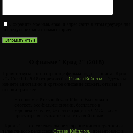
Сохранить моё имя, email и адрес сайта в этом браузере для
последующих моих комментариев.
О фильме "Крид 2" (2018)
Приветствуем вас на странице фильма под названием "Крид
2" - Creed II (2018) от режиссёра
Стивен Кейпл мл.
. Здесь вы
найдете аннотацию и краткое описание сюжета, отзывы и
оценки зрителей.
На нашем сайте sporties-lordfilm.ru Вы сможете
смотреть все фильмы онлайн, бесплатно в
хорошем качестве, без регистраций и СМС. После
просмотра вы сможете оставить свой отзыв.
"Крид 2" — это увлекательное творение киноиндустрии от
талантливого режиссера
Стивен Кейпл мл.
, презентовано в