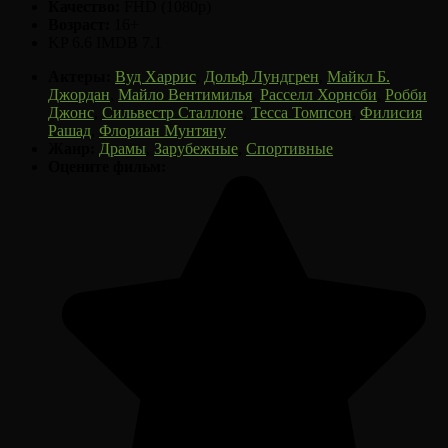
Качество:
FHD (1080p)
Возраст:
16+
KP 6.6
IMDB 7.1
Актеры:
Вуд Харрис
,
Дольф Лундгрен
,
Майкл Б.
Джордан
,
Майло Вентимилья
,
Расселл Хорнсби
,
Робби
Джонс
,
Сильвестр Сталлоне
,
Тесса Томпсон
,
Филисия
Рашад
,
Флориан Мунтяну
Жанр:
Драмы
,
Зарубежные
,
Спортивные
Оцените фильм: