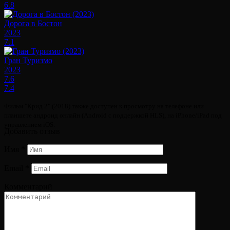
6.8
Дорога в Бостон
2023
7.1
Гран Туризмо
2023
7.6
7.4
Фильм "Крид 2" (2018) также доступен к просмотру на телефоне или
планшете андроид онлайн (Android с поддержкой HLS), на iPhone/iPad под
управлением iOS.
Добавить отзыв
Имя
*
Email
*
Комментарий