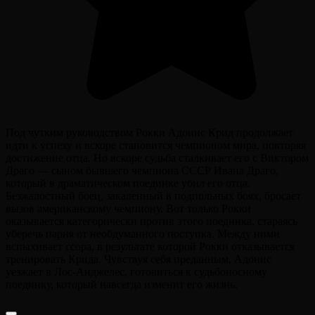
Под чутким руководством Рокки Адонис Крид продолжает
идти к успеху и вскоре становится чемпионом мира, повторяя
достижение отца. Но вскоре судьба сталкивает его с Виктором
Драго — сыном бывшего чемпиона СССР Ивана Драго,
который в драматическом поединке убил его отца.
Безжалостный боец, закаленный в подпольных боях, бросает
вызов американскому чемпиону. Вот только Рокки
оказывается категорически против этого поединка, стараясь
уберечь парня от необдуманного поступка. Между ними
вспыхивает ссора, в результате которой Рокки отказывается
тренировать Крида. Чувствуя себя преданным, Адонис
уезжает в Лос-Анджелес, готовиться к судьбоносному
поединку, который навсегда изменит его жизнь.