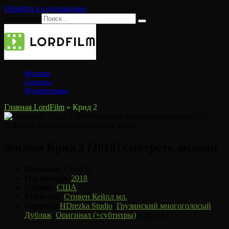
Перейти к содержанию
Search for:
Фильмы
Сериалы
Мультфильмы
Главная LordFilm
»
Крид 2
Фильм Крид 2 (2018) смотреть онлайн
Название:
Creed II
Год выхода:
2018
Страна:
США
Режиссер:
Стивен Кейпл мл.
Перевод:
HDrezka Studio
,
Грузинский многоголосый
,
Дубляж
,
Оригинал (+субтитры)
и другие