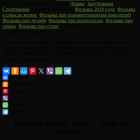
2018 году. Фильм снят в жанре
Драмы
,
Зарубежные
,
Спортивные
, входит в подборку:
Фильмы 2018 года
,
Фильмы
о смысле жизни
,
Фильмы про взаимоотношения поколений
,
Фильмы про дружбу
,
Фильмы про психологию
,
Фильмы про
семью
,
Фильмы про спорт
. Главный слоган: «Легенда
становится сильнее».
Уже сейчас Вы можете смотреть его, в украинской и русской
озвучке онлайн, в HD 720 - 1080p качестве, длительностью
130 мин.. Возрастное ограничение на уровне 16+, для более
зрелых и понимающих.
ВКонтакте
Одноклассники
Pinterest
Viber
WhatsApp
Telegram
Трейлер к фильму "Крид 2" (2018) на
русском