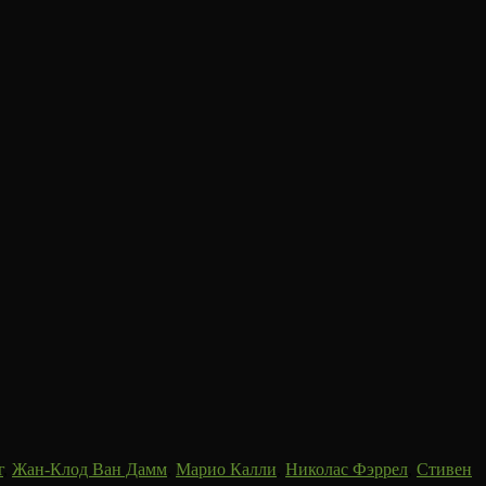
г
,
Жан-Клод Ван Дамм
,
Марио Калли
,
Николас Фэррел
,
Стивен