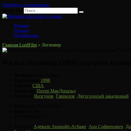
Перейти к содержанию
Search for:
Фильмы
Сериалы
Мультфильмы
Главная LordFilm
»
Легионер
Фильм Легионер (1998) смотреть онлай
Название:
Legionnaire
Год выхода:
1998
Страна:
США
Режиссер:
Питер МакДональд
Перевод:
Визгунов
,
Гаврилов
,
Двухголосый закадровый
,
Качество:
FHD (1080p)
Возраст:
16+
KP 6.8
IMDB 5.5
Актеры:
Адевале Акинойе-Агбаже
,
Ана Софренович
,
Да