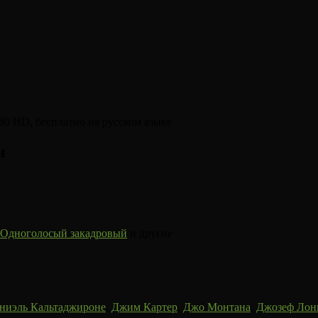
н
Одноголосый закадровый
и другие
ниэль Кальтаджироне
,
Джим Картер
,
Джо Монтана
,
Джозеф Лон