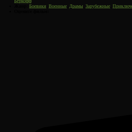
Беркофф
Жанр:
Боевики
,
Военные
,
Драмы
,
Зарубежные
,
Приключ
Оцените фильм: