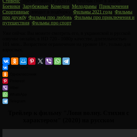
Стивенс
, презентовано в 2020 году. Фильм снят в жанре
Боевики
,
Зарубежные
,
Комедии
,
Мелодрамы
,
Приключения
,
Спортивные
, входит в подборку:
Фильмы 2021 года
,
Фильмы
про дружбу
,
Фильмы про любовь
,
Фильмы про приключения и
путешествия
,
Фильмы про спорт
.
Уже сейчас Вы можете смотреть его, в украинской и русской
озвучке онлайн, в HD 720 - 1080p качестве, длительностью
101 мин.. Возрастное ограничение на уровне 18+, только для
взрослых.
ВКонтакте
Одноклассники
Pinterest
Viber
WhatsApp
Telegram
Трейлер к фильму "Лови волну. Стихия с
характером" (2020) на русском