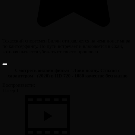
Техасский спортсмен Билли отправляется на чемпионат мира
по кайтсёрфингу. По пути встречает и влюбляется в Скай,
которая пытается убежать от своего прошлого.
Смотреть онлайн фильм "Лови волну. Стихия с
характером" (2020) в HD 720 - 1080 качестве бесплатно
Воспроизвести:
Плеер 1