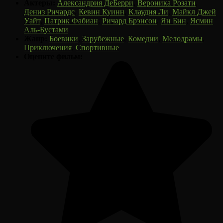
Актеры:
Александрия ДеБерри
,
Вероника Розати
,
Дениз Ричардс
,
Кевин Куинн
,
Клаудия Ли
,
Майкл Джей
Уайт
,
Патрик Фабиан
,
Ричард Брэнсон
,
Ян Бин
,
Ясмин
Аль-Бустами
Жанр:
Боевики
,
Зарубежные
,
Комедии
,
Мелодрамы
,
Приключения
,
Спортивные
Оцените фильм: