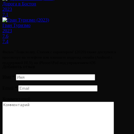
Дорога в Бостон
2023
7.1
Гран Туризмо
2023
7.6
7.4
Фильм "Лови волну. Стихия с характером" (2020) также доступен к
просмотру на телефоне или планшете андроид онлайн (Android с
поддержкой HLS), на iPhone/iPad под управлением iOS.
Добавить отзыв
Имя
*
Email
*
Комментарий