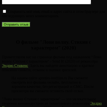
Сохранить моё имя, email и адрес сайта в этом браузере для
последующих моих комментариев.
О фильме "Лови волну. Стихия с
характером" (2020)
Приветствуем вас на странице фильма под названием "Лови
волну. Стихия с характером" - Send It! (2020) от режиссёра
Эндрю Стивенс
. Здесь вы найдете аннотацию и краткое
описание сюжета, отзывы и оценки зрителей.
На нашем сайте sporties-lordfilm.ru Вы сможете
смотреть все фильмы онлайн, бесплатно в
хорошем качестве, без регистраций и СМС. После
просмотра вы сможете оставить свой отзыв.
"Лови волну. Стихия с характером" — это увлекательное
творение киноиндустрии от талантливого режиссера
Эндрю