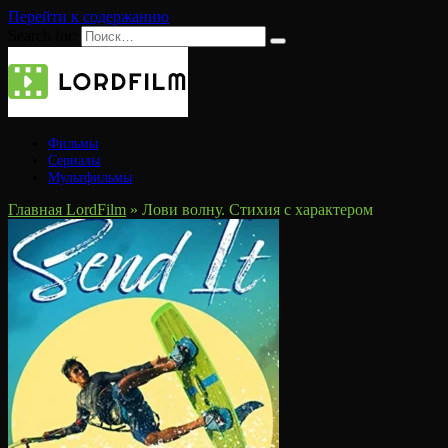
Перейти к содержанию
Search for:
Фильмы
Сериалы
Мультфильмы
Главная LordFilm
»
Лови волну. Стихия с характером