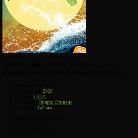
Фильм Лови волну. Стихия с
характером (2020) смотреть онлайн
Название:
Send It!
Год выхода:
2020
Страна:
США
Режиссер:
Эндрю Стивенс
Перевод:
Дубляж
Качество:
FHD (1080p)
Возраст:
18+
KP 6.31
IMDB 4.4