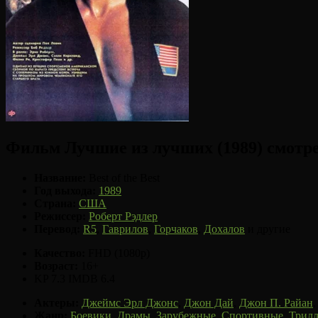
Фильм Лучшие из лучших (1989) смотр
Название:
Best of the Best
Год выхода:
1989
Страна:
США
Режиссер:
Роберт Рэдлер
Перевод:
R5
,
Гаврилов
,
Горчаков
,
Дохалов
и другие
Качество:
FHD (1080p)
Возраст:
16+
KP 7.3
IMDB 6.4
Актеры:
Джеймс Эрл Джонс
,
Джон Дай
,
Джон П. Райан
Жанр:
Боевики
,
Драмы
,
Зарубежные
,
Спортивные
,
Трил