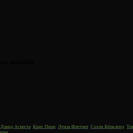
еть онлайн
,
Дэвид Агреста
,
Крис Пенн
,
Луиза Флетчер
,
Сэлли Кёркленд
,
То
леры