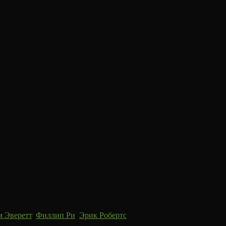
м Эверетт
,
Филлип Ри
,
Эрик Робертс