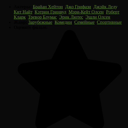
Актеры:
Брайан Хейтон
,
Джо Грифази
,
Джэйк Леду
,
Кит Найт
,
Кэтрин Гринвуд
,
Мэри-Кейт Олсен
,
Роберт
Кларк
,
Тревор Блумас
,
Эрик Лютес
,
Эшли Олсен
Жанр:
Зарубежные
,
Комедии
,
Семейные
,
Спортивные
Оцените фильм: