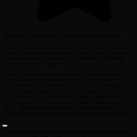
Главными героинями представленной картины являются
девочки-близнецы, которые выступают не только в роли
родственников, но и лучших подружек. Правда, увлечения у
Сэм и Эммы совершенно разные: первая не может прожить и
дня без футбола, а сестра отдает предпочтение обучению
светским манерам и грамоте.
Героини любят проводить время вместе, при этом, девчонки
частенько меняются личными вещами и различными
безделушками. Они обожают разыгрывать окружающих,
которые, между прочим, всегда могут угадать, кто из сестер
перед глазами, т.к. одна весьма спортивная, а другая ведет
себя, как настоящая аристократка. Правда, придет момент,
когда и Эмме придется выступить в роли футболиста, и
совсем непонятно у кого из девочек получится сыграть лучше.
Смотреть онлайн фильм "Меняемся воротами" (1999) в