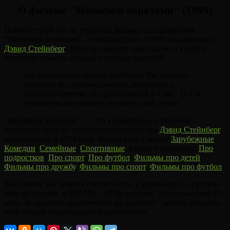
О фильме "Меняемся воротами" (1999)
Приветствуем вас на странице фильма под названием
"Меняемся воротами" - Switching Goals (1999) от режиссёра
Дэвид Стейнберг
. Здесь вы найдете аннотацию и краткое
описание сюжета, отзывы и оценки зрителей.
На нашем сайте sporties-lordfilm.ru Вы сможете
смотреть все фильмы онлайн, бесплатно в
хорошем качестве, без регистраций и СМС. После
просмотра вы сможете оставить свой отзыв.
"Меняемся воротами" — это увлекательное творение
киноиндустрии от талантливого режиссера
Дэвид Стейнберг
,
презентовано в 1999 году. Фильм снят в жанре
Зарубежные
,
Комедии
,
Семейные
,
Спортивные
, входит в подборку:
Про
подростков
,
Про спорт
,
Про футбол
,
Фильмы про детей
,
Фильмы про дружбу
,
Фильмы про спорт
,
Фильмы про футбол
.
Уже сейчас Вы можете смотреть его, в украинской и русской
озвучке онлайн, в HD 720 - 1080p качестве, длительностью 85
мин.. Возрастное ограничение на уровне 0+, можно смотреть
всей семьей и наслаждаться просмотром.