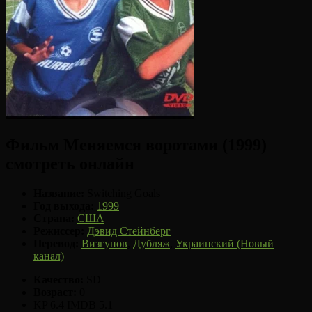
Фильм Меняемся воротами (1999)
смотреть онлайн
Название:
Switching Goals
Год выхода:
1999
Страна:
США
Режиссер:
Дэвид Стейнберг
Перевод:
Визгунов
,
Дубляж
,
Украинский (Новый
канал)
Качество:
SD
Возраст:
0+
KP 6.4
IMDB 5.1