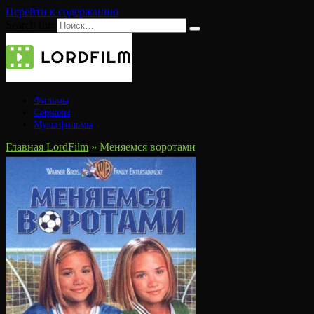
Перейти к содержанию
Search for:
Фильмы
Сериалы
Мультфильмы
Главная LordFilm
»
Меняемся воротами