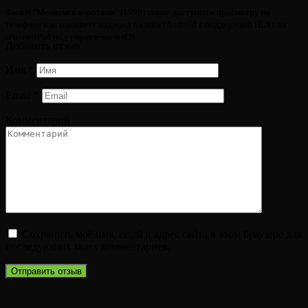
Фильм "Меняемся воротами" (1999) также доступен к просмотру на
телефоне или планшете андроид онлайн (Android с поддержкой HLS), на
iPhone/iPad под управлением iOS.
Добавить отзыв
Имя
*
Email
*
Комментарий
Сохранить моё имя, email и адрес сайта в этом браузере для
последующих моих комментариев.