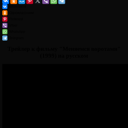
ВКонтакте
Одноклассники
Pinterest
Viber
WhatsApp
Telegram
Трейлер к фильму "Меняемся воротами"
(1999) на русском