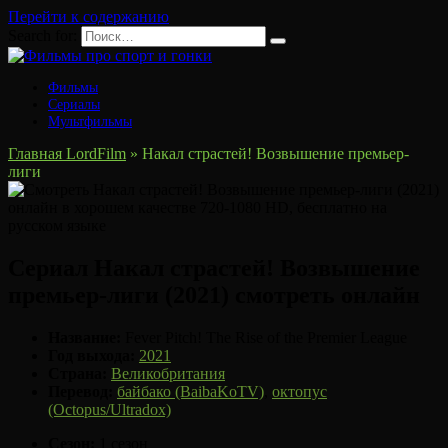
Перейти к содержанию
Search for:
Фильмы
Сериалы
Мультфильмы
Главная LordFilm
»
Накал страстей! Возвышение премьер-
лиги
Сериал Накал страстей! Возвышение
премьер-лиги (2021) смотреть онлайн
Название:
Fever Pitch! The Rise of the Premier League
Год выхода:
2021
Страна:
Великобритания
Перевод:
байбако (BaibaKoTV)
,
октопус
(Octopus/Ultradox)
Сезон:
1 сезон