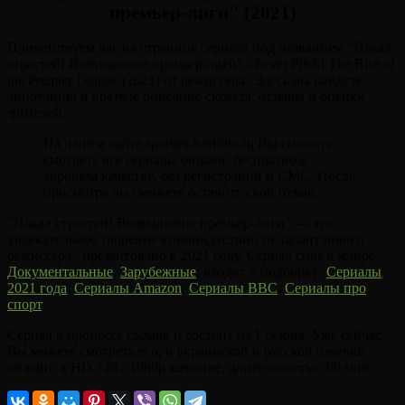
премьер-лиги" (2021)
Приветствуем вас на странице сериала под названием "Накал
страстей! Возвышение премьер-лиги" - Fever Pitch! The Rise of
the Premier League (2021) от режиссёра . Здесь вы найдете
аннотацию и краткое описание сюжета, отзывы и оценки
зрителей.
На нашем сайте sporties-lordfilm.ru Вы сможете
смотреть все сериалы онлайн, бесплатно в
хорошем качестве, без регистраций и СМС. После
просмотра вы сможете оставить свой отзыв.
"Накал страстей! Возвышение премьер-лиги" — это
увлекательное творение киноиндустрии от талантливого
режиссера , презентовано в 2021 году. Сериал снят в жанре
Документальные
,
Зарубежные
, входит в подборку:
Сериалы
2021 года
,
Сериалы Amazon
,
Сериалы BBC
,
Сериалы про
спорт
.
Сериал в процессе съемок и состоит из 1 сезона. Уже сейчас
Вы можете смотреть его, в украинской и русской озвучке
онлайн, в HD 720 - 1080p качестве, длительностью 60 мин..