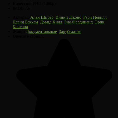
Качество:
FHD (1080p)
IMDB 7.6
Актеры:
Алан Ширер
,
Винни Джонс
,
Гари Невилл
,
Дэвид Бекхэм
,
Дэвид Хилл
,
Рио Фердинанд
,
Эрик
Кантона
Жанр:
Документальные
,
Зарубежные
Оцените сериал: