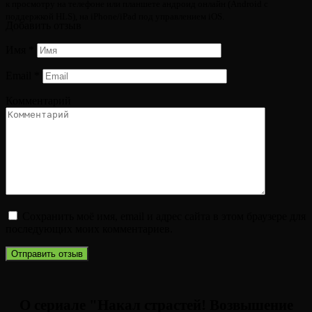
к просмотру на телефоне или планшете андроид онлайн (Android с
поддержкой HLS), на iPhone/iPad под управлением iOS.
Добавить отзыв
Имя
*
Email
*
Комментарий
Сохранить моё имя, email и адрес сайта в этом браузере для
последующих моих комментариев.
О сериале "Накал страстей! Возвышение