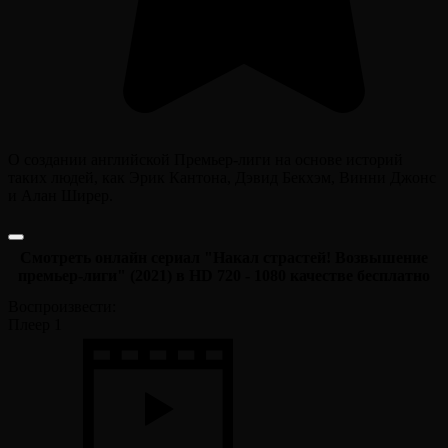
О создании английской Премьер-лиги на основе историй
таких людей, как Эрик Кантона, Дэвид Бекхэм, Винни Джонс
и Алан Ширер.
Смотреть онлайн сериал "Накал страстей! Возвышение
премьер-лиги" (2021) в HD 720 - 1080 качестве бесплатно
Воспроизвести:
Плеер 1