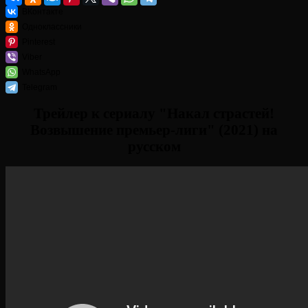
ВКонтакте
Одноклассники
Pinterest
Viber
WhatsApp
Telegram
Трейлер к сериалу "Накал страстей!
Возвышение премьер-лиги" (2021) на
русском