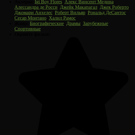
Актеры:
Igi Boy Flores
,
Алекс Винсент Медина
,
Алессандра де Росси
,
Джейк Макапагал
,
Джек Роберто
,
Джомари Анхелес
,
Роберт Вильяр
,
Рональд ДеСантос
,
Сесар Монтано
,
Халил Рамос
Жанр:
Биографические
,
Драмы
,
Зарубежные
,
Спортивные
Оцените фильм: