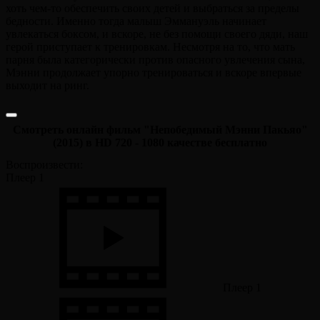
хоть чем-то обеспечить своих детей и выбраться за пределы
бедности. Именно тогда малыш Эммануэль начинает
увлекаться боксом, и вскоре, не без помощи своего дяди, наш
герой приступает к тренировкам. Несмотря на то, что мать
парня была категорически против опасного увлечения сына,
Мэнни продолжает упорно тренироваться и вскоре впервые
выходит на ринг.
Смотреть онлайн фильм "Непобедимый Мэнни Пакьяо"
(2015) в HD 720 - 1080 качестве бесплатно
Воспроизвести:
Плеер 1
Плеер 1