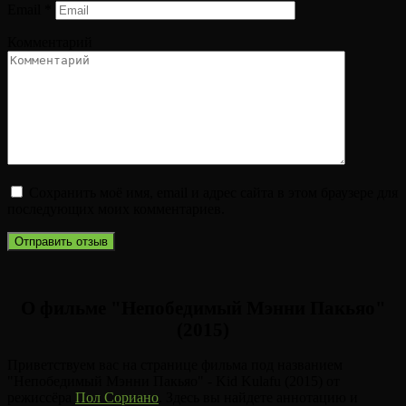
Email
*
Комментарий
Сохранить моё имя, email и адрес сайта в этом браузере для
последующих моих комментариев.
О фильме "Непобедимый Мэнни Пакьяо"
(2015)
Приветствуем вас на странице фильма под названием
"Непобедимый Мэнни Пакьяо" - Kid Kulafu (2015) от
режиссёра
Пол Сориано
. Здесь вы найдете аннотацию и