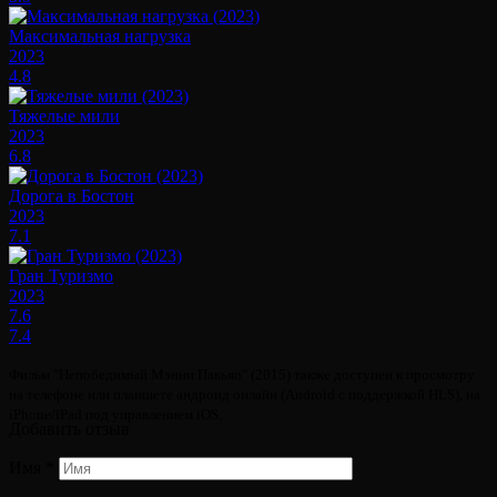
Максимальная нагрузка
2023
4.8
Тяжелые мили
2023
6.8
Дорога в Бостон
2023
7.1
Гран Туризмо
2023
7.6
7.4
Фильм "Непобедимый Мэнни Пакьяо" (2015) также доступен к просмотру
на телефоне или планшете андроид онлайн (Android с поддержкой HLS), на
iPhone/iPad под управлением iOS.
Добавить отзыв
Имя
*