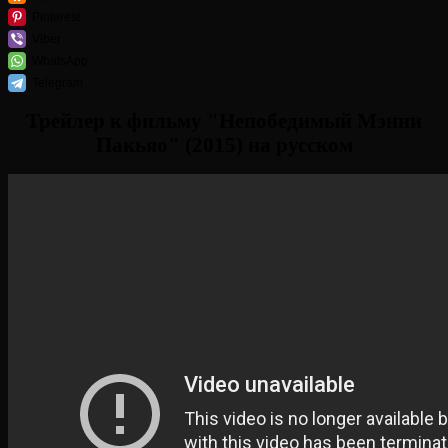
Pinterest
Viber
WhatsApp
Telegram
Трейлер к фильму "Непобедимый Мэнни
Пакьяо" (2015) на русском