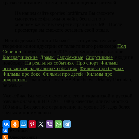
краткое описание сюжета, отзывы и оценки зрителей.
На нашем сайте sporties-lordfilm.ru Вы сможете
смотреть все фильмы онлайн, бесплатно в
хорошем качестве, без регистраций и СМС. После
просмотра вы сможете оставить свой отзыв.
"Непобедимый Мэнни Пакьяо" — это увлекательное
творение киноиндустрии от талантливого режиссера
Пол
Сориано
, презентовано в 2015 году. Фильм снят в жанре
Биографические
,
Драмы
,
Зарубежные
,
Спортивные
, входит в
подборку:
На реальных событиях
,
Про спорт
,
Фильмы
основанные на реальных событиях
,
Фильмы про бедных
,
Фильмы про бокс
,
Фильмы про детей
,
Фильмы про
подростков
. Главный слоган: «Before he was Manny Pacquiao,
he was...».
Уже сейчас Вы можете смотреть его, в украинской и русской
озвучке онлайн, в HD 720 - 1080p качестве, длительностью
109 мин.. Возрастное ограничение на уровне 16+, для более
зрелых и понимающих.
ВКонтакте
Одноклассники