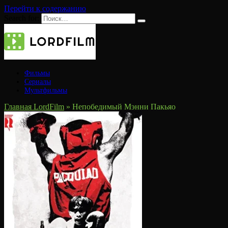
Перейти к содержанию
Search for:
Фильмы
Сериалы
Мультфильмы
Главная LordFilm
»
Непобедимый Мэнни Пакьяо