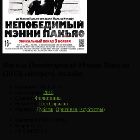
Фильм Непобедимый Мэнни Пакьяо
(2015) смотреть онлайн
Название:
Kid Kulafu
Год выхода:
2015
Страна:
Филиппины
Режиссер:
Пол Сориано
Перевод:
Дубляж
,
Оригинал (+субтитры)
Качество:
FHD (1080p)
Возраст:
16+
KP 6
IMDB 6.8