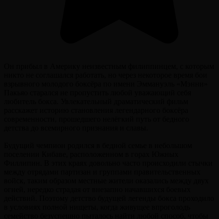
Он прибыл в Америку неизвестным филиппинцем, с которым
никто не соглашался работать, но через некоторое время бои
взрывного молодого боксёра по имени Эммануэль «Мэнни»
Пакьяо старался не пропустить любой уважающий себя
любитель бокса. Увлекательный драматический фильм
расскажет историю становления легендарного боксёра
современности, прошедшего нелёгкий путь от бедного
детства до всемирного признания и славы.
Будущий чемпион родился в бедной семье в небольшом
поселении Кибаве, расположенном в горах Южных
Филлипин. В этих краях довольно часто происходили стычки
между отрядами партизан и группами правительственных
войск, таким образом местные жители оказались между двух
огней, нередко страдая от внезапно начавшихся боевых
действий. Поэтому детство будущей легенды бокса проходило
в условиях полной нищеты, когда живущее впроголодь
семейство безуспешно пыталось найти любой способ, чтобы