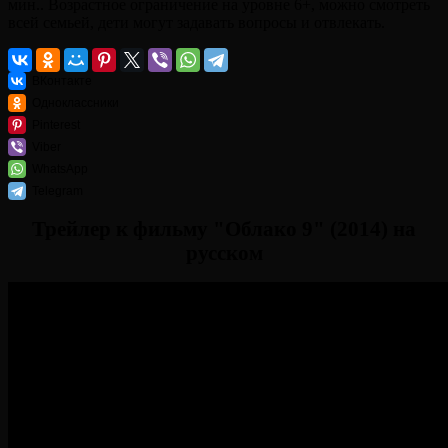
мин.. Возрастное ограничение на уровне 6+, можно смотреть
всей семьей, дети могут задавать вопросы и отвлекать.
ВКонтакте
Одноклассники
Pinterest
Viber
WhatsApp
Telegram
Трейлер к фильму "Облако 9" (2014) на
русском