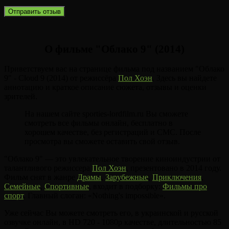
О фильме "Облако 9" (2014)
Приветствуем вас на странице фильма под названием "Облако
9" - Cloud 9 (2014) от режиссёра
Пол Хоэн
. Здесь вы найдете
аннотацию и краткое описание сюжета, отзывы и оценки
зрителей.
На нашем сайте sporties-lordfilm.ru Вы сможете
смотреть все фильмы онлайн, бесплатно в
хорошем качестве, без регистраций и СМС. После
просмотра вы сможете оставить свой отзыв.
"Облако 9" — это увлекательное творение киноиндустрии от
талантливого режиссера
Пол Хоэн
, презентовано в 2014 году.
Фильм снят в жанре
Драмы
,
Зарубежные
,
Приключения
,
Семейные
,
Спортивные
, входит в подборку:
Фильмы про
спорт
. Главный слоган: «Nothing's impossible».
Уже сейчас Вы можете смотреть его, в украинской и русской
озвучке онлайн, в HD 720 - 1080p качестве, длительностью 85