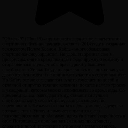
"Облако 9" (Cloud 9) - приключенческая драма с элементами
спортивного боевика, увидевшая свет в 2014 году и созданная
режиссером Полом Хоэном. Кайла - многообещающая
спортсменка-сноубордистка. Не удовлетворенная своим
прогрессом, она на время покидает свою дружную команду и
отправляется в глушь, чтобы брать уроки у бывшего
сноубордиста Уилла. Тот, разочаровавшись в своих силах уже
давно отошел от дел и не принимает участия в соревнованиях.
Но Кайлу все же соглашается научить совершенно новой и
отличной от других технике катания и показав немало трюков
и ухищрений, которые можно использовать во время езды. Со
временем Кайла, благодаря этому, становится лучшей
сноубордисткой у себя в стране, выиграв множество
соревнований. Не желая оставаться в долгу, молодая девушка
возвращается к Уиллу и помогает справится с его
психологическими проблемами, вдохнув в того уверенность в
себя. Потрясающая природа заснеженных пространств,
сложные и порой запутанные отношения главных героев,