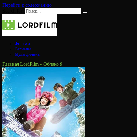
Перейти к содержанию
Search for:
Фильмы
Сериалы
Мультфильмы
Главная LordFilm
»
Облако 9