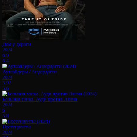
Дом у дороги
2024
6.9
6.4
Аутсайдеры / Андердогги
2024
5.92
5.6
Большая гонка. Ауди против Лянчи
2024
6
5.8
Претенденты
2024