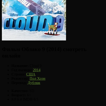
Фильм Облако 9 (2014) смотреть
онлайн
Название:
Cloud 9
Год выхода:
2014
Страна:
США
Режиссер:
Пол Хоэн
Перевод:
Дубляж
Качество:
SD
Возраст:
6+
KP 6.4
IMDB 6.5