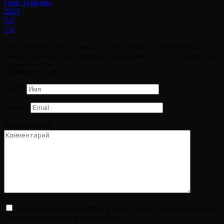
Гран Туризмо
2023
7.6
7.4
Фильм "Облако 9" (2014) также доступен к просмотру на телефоне или
планшете андроид онлайн (Android с поддержкой HLS), на iPhone/iPad под
управлением iOS.
Добавить отзыв
Имя
*
Email
*
Комментарий
Сохранить моё имя, email и адрес сайта в этом браузере для
последующих моих комментариев.