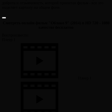
доброта и отзывчивость, которой пропитан фильм - все это
выделяет картину на общем фоне.
Смотреть онлайн фильм "Облако 9" (2014) в HD 720 - 1080
качестве бесплатно
Воспроизвести:
Плеер 1
Плеер 1