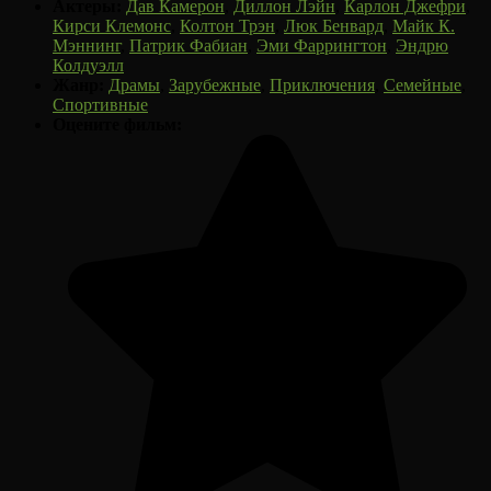
Актеры:
Дав Камерон
,
Диллон Лэйн
,
Карлон Джефри
,
Кирси Клемонс
,
Колтон Трэн
,
Люк Бенвард
,
Майк К.
Мэннинг
,
Патрик Фабиан
,
Эми Фаррингтон
,
Эндрю
Колдуэлл
Жанр:
Драмы
,
Зарубежные
,
Приключения
,
Семейные
,
Спортивные
Оцените фильм: