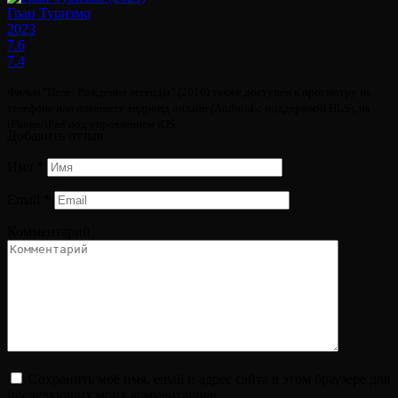
Гран Туризмо
2023
7.6
7.4
Фильм "Пеле: Рождение легенды" (2016) также доступен к просмотру на
телефоне или планшете андроид онлайн (Android с поддержкой HLS), на
iPhone/iPad под управлением iOS.
Добавить отзыв
Имя
*
Email
*
Комментарий
Сохранить моё имя, email и адрес сайта в этом браузере для
последующих моих комментариев.