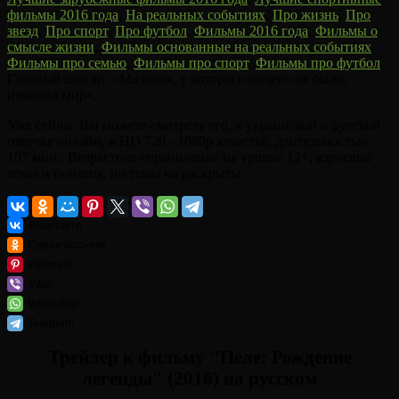
фильмы 2016 года
,
На реальных событиях
,
Про жизнь
,
Про
звезд
,
Про спорт
,
Про футбол
,
Фильмы 2016 года
,
Фильмы о
смысле жизни
,
Фильмы основанные на реальных событиях
,
Фильмы про семью
,
Фильмы про спорт
,
Фильмы про футбол
.
Главный слоган: «Мальчик, у которого ничего не было,
изменил мир».
Уже сейчас Вы можете смотреть его, в украинской и русской
озвучке онлайн, в HD 720 - 1080p качестве, длительностью
107 мин.. Возрастное ограничение на уровне 12+, взрослые
темы и понятия, но темы не раскрыты.
ВКонтакте
Одноклассники
Pinterest
Viber
WhatsApp
Telegram
Трейлер к фильму "Пеле: Рождение
легенды" (2016) на русском