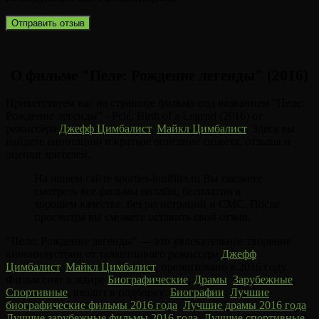
О фильме "Пеле: Рождение легенды" (2016)
Приветствуем вас на странице фильма под названием "Пеле:
Рождение легенды" - Pelé: Birth of a Legend (2016) от
режиссёра
Джефф Цимбалист
,
Майкл Цимбалист
. Здесь вы
найдете аннотацию и краткое описание сюжета, отзывы и
оценки зрителей.
На нашем сайте sporties-lordfilm.ru Вы сможете
смотреть все фильмы онлайн, бесплатно в
хорошем качестве, без регистраций и СМС. После
просмотра вы сможете оставить свой отзыв.
"Пеле: Рождение легенды" — это увлекательное творение
киноиндустрии от талантливого режиссера
Джефф
Цимбалист
,
Майкл Цимбалист
, презентовано в 2016 году.
Фильм снят в жанре
Биографические
,
Драмы
,
Зарубежные
,
Спортивные
, входит в подборку:
Биографии
,
Лучшие
биографические фильмы 2016 года
,
Лучшие драмы 2016 года
,
Лучшие зарубежные фильмы 2016 года
,
Лучшие спортивные