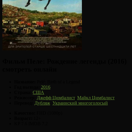
Фильм Пеле: Рождение легенды (2016)
смотреть онлайн
Название:
Pelé: Birth of a Legend
Год выхода:
2016
Страна:
США
Режиссер:
Джефф Цимбалист
,
Майкл Цимбалист
Перевод:
Дубляж
,
Украинский многоголосый
Качество:
FHD (1080p)
Возраст:
12+
KP 7.6
IMDB 7.2