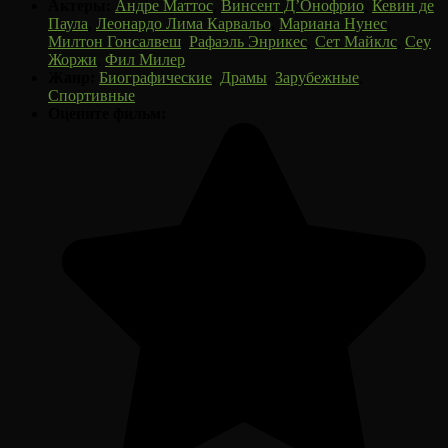
Актеры:
Андре Маттос
,
Винсент Д’Онофрио
,
Кевин де
Паула
,
Леонардо Лима Карвальо
,
Мариана Нунес
,
Милтон Гонсалвеш
,
Рафаэль Энрикес
,
Сет Майклс
,
Сеу
Жоржи
,
Фил Милер
Жанр:
Биографические
,
Драмы
,
Зарубежные
,
Спортивные
Оцените фильм: