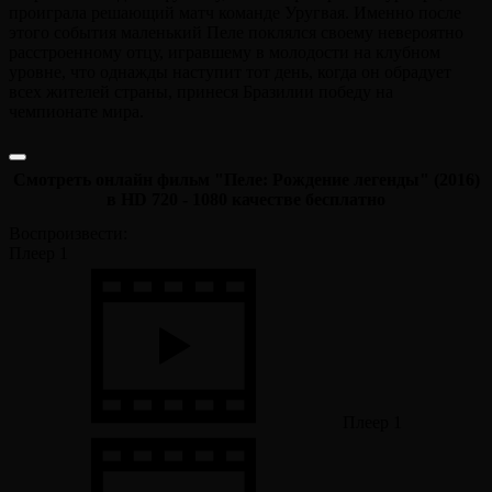
проиграла решающий матч команде Уругвая. Именно после
этого события маленький Пеле поклялся своему невероятно
расстроенному отцу, игравшему в молодости на клубном
уровне, что однажды наступит тот день, когда он обрадует
всех жителей страны, принеся Бразилии победу на
чемпионате мира.
Смотреть онлайн фильм "Пеле: Рождение легенды" (2016)
в HD 720 - 1080 качестве бесплатно
Воспроизвести:
Плеер 1
Плеер 1