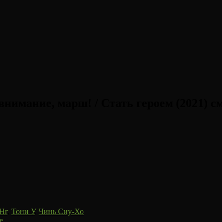
нимание, марш! / Стать героем (2021) с
Нг
,
Тони У
,
Чинь Сиу-Хо
е