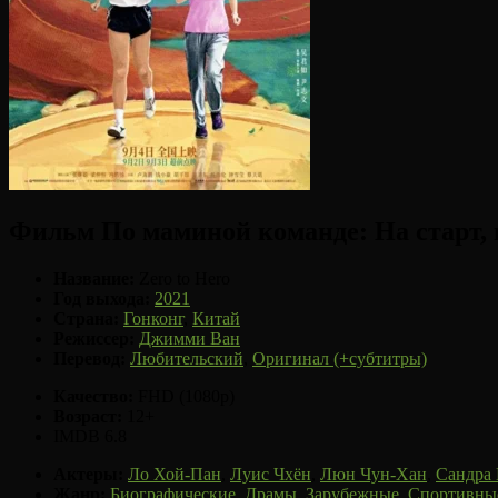
Фильм По маминой команде: На старт, в
Название:
Zero to Hero
Год выхода:
2021
Страна:
Гонконг
,
Китай
Режиссер:
Джимми Ван
Перевод:
Любительский
,
Оригинал (+субтитры)
Качество:
FHD (1080p)
Возраст:
12+
IMDB 6.8
Актеры:
Ло Хой-Пан
,
Луис Чхён
,
Люн Чун-Хан
,
Сандра 
Жанр:
Биографические
,
Драмы
,
Зарубежные
,
Спортивны