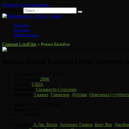
Перейти к содержанию
Search for:
Фильмы
Сериалы
Мультфильмы
Главная LordFilm
»
Рокки Бальбоа
Фильм Рокки Бальбоа (2006) смотреть 
Название:
Rocky Balboa
Год выхода:
2006
Страна:
США
Режиссер:
Сильвестр Сталлоне
Перевод:
5 канал
,
Гаврилов
,
Дубляж
,
Оригинал (+субтит
Качество:
FHD (1080p)
Возраст:
16+
KP 7.4
IMDB 7.1
Актеры:
А.Дж. Бенза
,
Антонио Тарвер
,
Берт Янг
,
Джеймс