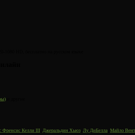
онлайн
ры)
и другие
 Френсис Келли III
,
Джеральдин Хьюз
,
Лу ДиБелла
,
Майло Вен