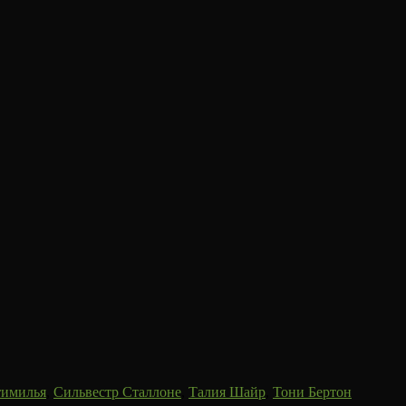
тимилья
,
Сильвестр Сталлоне
,
Талия Шайр
,
Тони Бертон