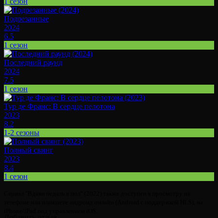
1 сезон
Подрезанные
2024
6.5
1 сезон
Последний раунд
2024
7.5
1 сезон
Тур де Франс: В сердце пелотона
2023
8.2
1-2 сезоны
Полный свинг
2023
8.4
1 сезон
Сериал "Вдави педаль в пол" (2022) также доступен к просмотру на
телефоне или планшете андроид онлайн (Android с поддержкой HLS), на
iPhone/iPad под управлением iOS.
Добавить отзыв