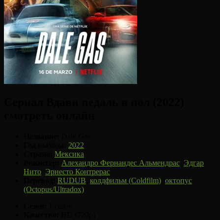
Сериал Вдави педаль в пол (2022)
смотреть онлайн
Название:
Dale Gas
Год выхода:
2022
Страна:
Мексика
Режиссер:
Алехандро Фернандес Альмендрас
,
Эдгар
Нито
,
Эрнесто Контрерас
Перевод:
RUDUB
,
колдфильм (Coldfilm)
,
октопус
(Octopus/Ultradox)
Сезон:
1 сезон
Качество:
HD (720p)