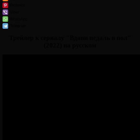
Pinterest
Viber
WhatsApp
Telegram
Трейлер к сериалу "Вдави педаль в пол"
(2022) на русском