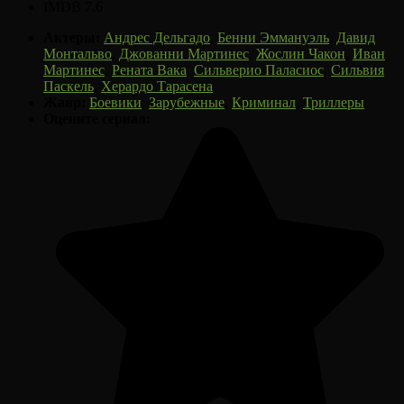
IMDB 7.6
Актеры:
Андрес Дельгадо
,
Бенни Эммануэль
,
Давид
Монтальво
,
Джованни Мартинес
,
Жослин Чакон
,
Иван
Мартинес
,
Рената Вака
,
Сильверио Паласиос
,
Сильвия
Паскель
,
Херардо Тарасена
Жанр:
Боевики
,
Зарубежные
,
Криминал
,
Триллеры
Оцените сериал: