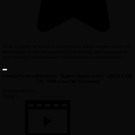
Кике Герреро, механик и автогонщик, после аварии бежит из
Монтеррея, но чтобы продвинуться вперед, ему приходится
участвовать в нелегальных гонках и угонах автомобилей.
Смотреть онлайн сериал "Вдави педаль в пол" (2022) в HD
720 - 1080 качестве бесплатно
Воспроизвести:
Плеер 1