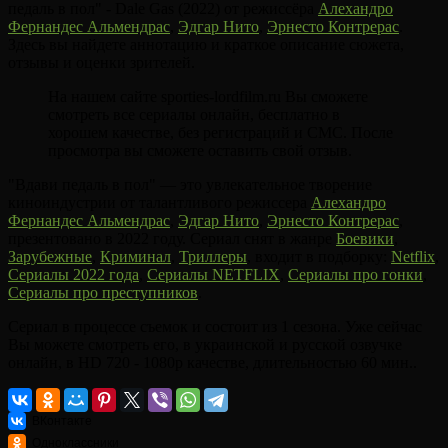
педаль в пол" - Dale Gas (2022) от режиссёра
Алехандро
Фернандес Альмендрас
,
Эдгар Нито
,
Эрнесто Контрерас
.
Здесь вы найдете аннотацию и краткое описание сюжета,
отзывы и оценки зрителей.
На нашем сайте sporties-lordfilm.ru Вы сможете
смотреть все сериалы онлайн, бесплатно в
хорошем качестве, без регистраций и СМС. После
просмотра вы сможете оставить свой отзыв.
"Вдави педаль в пол" — это увлекательное творение
киноиндустрии от талантливого режиссера
Алехандро
Фернандес Альмендрас
,
Эдгар Нито
,
Эрнесто Контрерас
,
презентовано в 2022 году. Сериал снят в жанре
Боевики
,
Зарубежные
,
Криминал
,
Триллеры
, входит в подборку:
Netflix
,
Сериалы 2022 года
,
Сериалы NETFLIX
,
Сериалы про гонки
,
Сериалы про преступников
.
Сериал в процессе съемок и состоит из 1 сезона. Уже сейчас
Вы можете смотреть его, в украинской и русской озвучке
онлайн, в HD 720 - 1080p качестве, длительностью 60 мин..
ВКонтакте
Одноклассники