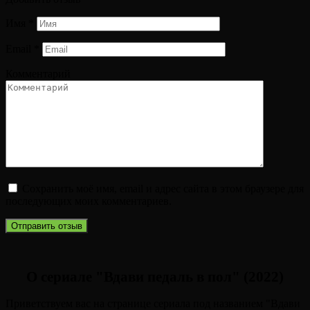
Имя
*
Email
*
Комментарий
Сохранить моё имя, email и адрес сайта в этом браузере для
последующих моих комментариев.
О сериале "Вдави педаль в пол" (2022)
Приветствуем вас на странице сериала под названием "Вдави