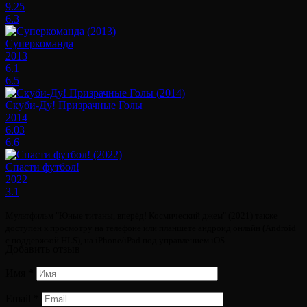
9.25
6.3
Суперкоманда
2013
6.1
6.5
Скуби-Ду! Призрачные Голы
2014
6.03
6.6
Спасти футбол!
2022
3.1
Мультфильм "Юные титаны, вперёд! Космический джем" (2021) также
доступен к просмотру на телефоне или планшете андроид онлайн (Android
с поддержкой HLS), на iPhone/iPad под управлением iOS.
Добавить отзыв
Имя
*
Email
*