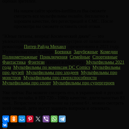
оценки зрителей.
На нашем сайте sporties-lordfilm.ru Вы сможете
смотреть все мультфильмы онлайн, бесплатно в
хорошем качестве, без регистраций и СМС. После
просмотра вы сможете оставить свой отзыв.
"Юные титаны, вперёд! Космический джем" — это
увлекательное творение киноиндустрии от талантливого
режиссера
Питер Райда Михаил
, презентовано в 2021 году.
Мультфильм снят в жанре
Боевики
,
Зарубежные
,
Комедии
,
Полнометражные
,
Приключения
,
Семейные
,
Спортивные
,
Фантастика
,
Фэнтези
, входит в подборку:
Мультфильмы 2021
года
,
Мультфильмы по комиксам DC Comics
,
Мультфильмы
про друзей
,
Мультфильмы про злодеев
,
Мультфильмы про
монстров
,
Мультфильмы про сверхспособности
,
Мультфильмы про спорт
,
Мультфильмы про супергероев
.
Уже сейчас Вы можете смотреть его, в украинской и русской
озвучке онлайн, в HD 720 - 1080p качестве, длительностью 83
мин.. Возрастное ограничение на уровне 6+, можно смотреть
всей семьей, дети могут задавать вопросы и отвлекать.
ВКонтакте