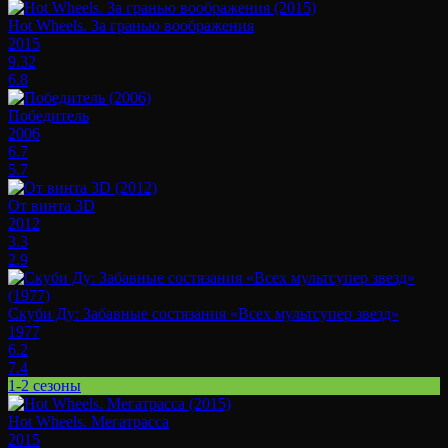
Hot Wheels. За гранью воображения
2015
9.32
6.8
Победитель
2006
6.7
5.7
От винта 3D
2012
3.3
2.9
Скуби Ду: Забавные состязания «Всех мультсупер звезд»
1977
6.2
7.4
1-2 сезоны
Hot Wheels. Мегатрасса
2015