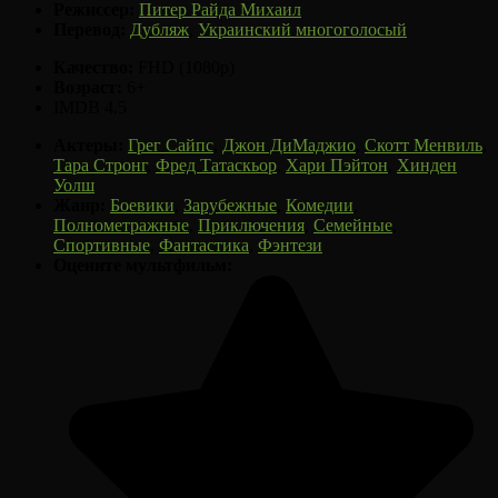
Режиссер:
Питер Райда Михаил
Перевод:
Дубляж
,
Украинский многоголосый
Качество:
FHD (1080p)
Возраст:
6+
IMDB 4.5
Актеры:
Грег Сайпс
,
Джон ДиМаджио
,
Скотт Менвиль
,
Тара Стронг
,
Фред Татаскьор
,
Хари Пэйтон
,
Хинден
Уолш
Жанр:
Боевики
,
Зарубежные
,
Комедии
,
Полнометражные
,
Приключения
,
Семейные
,
Спортивные
,
Фантастика
,
Фэнтези
Оцените мультфильм: