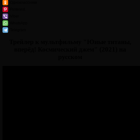
Одноклассники
Pinterest
Viber
WhatsApp
Telegram
Трейлер к мультфильму "Юные титаны,
вперёд! Космический джем" (2021) на
русском