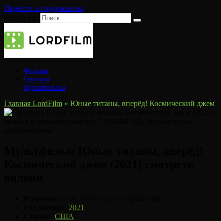
Перейти к содержанию
Search for:
Фильмы
Сериалы
Мультфильмы
Главная LordFilm
»
Юные титаны, вперёд! Космический джем
Мультфильм Юные титаны, вперёд!
Космический джем (2021) смотреть
онлайн
Название:
Teen Titans Go! See Space Jam
Год выхода:
2021
Страна:
США