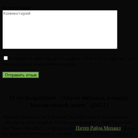
Комментарий
Сохранить моё имя, email и адрес сайта в этом браузере для
последующих моих комментариев.
О мультфильме "Юные титаны, вперёд!
Космический джем" (2021)
Приветствуем вас на странице мультфильма под названием
"Юные титаны, вперёд! Космический джем" - Teen Titans Go!
See Space Jam (2021) от режиссёра
Питер Райда Михаил
. Здесь
вы найдете аннотацию и краткое описание сюжета, отзывы и