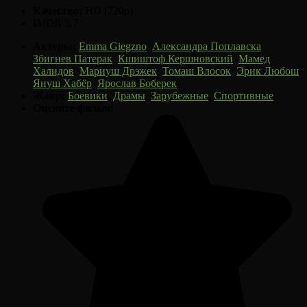
Качество:
HD (720p)
IMDB 5.7
Актеры:
Emma Giegzno
,
Александра Поплавска
,
Збигнев Патерак
,
Кшиштоф Кершновский
,
Мамед
Халидов
,
Мариуш Дрэжек
,
Томаш Влосок
,
Эрик Любош
,
Януш Хабёр
,
Ярослав Боберек
Жанр:
Боевики
,
Драмы
,
Зарубежные
,
Спортивные
Оцените фильм: