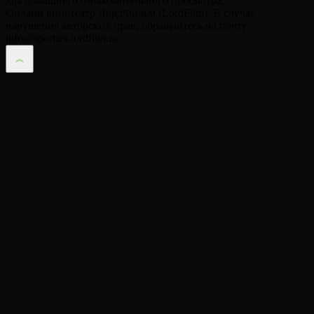
для домашнего ознакомительного просмотра.
Онлайн кинотеатр ЛордФильм (LordFilm). В случае
нарушения авторских прав, обращайтесь на почту
info@sporties-lordfilm.ru.