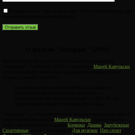
Сохранить моё имя, email и адрес сайта в этом браузере для
последующих моих комментариев.
О фильме "Андердог" (2019)
Приветствуем вас на странице фильма под названием
"Андердог" - Underdog (2019) от режиссёра
Мацей Кавульски
.
Здесь вы найдете аннотацию и краткое описание сюжета,
отзывы и оценки зрителей.
На нашем сайте sporties-lordfilm.ru Вы сможете
смотреть все фильмы онлайн, бесплатно в
хорошем качестве, без регистраций и СМС. После
просмотра вы сможете оставить свой отзыв.
"Андердог" — это увлекательное творение киноиндустрии от
талантливого режиссера
Мацей Кавульски
, презентовано в
2019 году. Фильм снят в жанре
Боевики
,
Драмы
,
Зарубежные
,
Спортивные
, входит в подборку:
Для мужчин
,
Про спорт
,