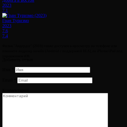
Дорога в Бостон
2023
7.1
Гран Туризмо
2023
7.6
7.4
Фильм "Андердог" (2019) также доступен к просмотру на телефоне или
планшете андроид онлайн (Android с поддержкой HLS), на iPhone/iPad под
управлением iOS.
Добавить отзыв
Имя
*
Email
*
Комментарий