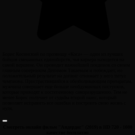
Борис Косинский по прозвищу «Коса» — один из лучших
бойцов смешанных единоборств, чья карьера находится на
самой вершине. Он проводит важнейший поединок со своим
главным соперником Денимом Такаевым и побеждает, но
положительный результат на допинг отнимает у него титул
чемпиона. Пристрастившийся к обезболивающим препаратам,
мужчина совершает еще больше необдуманных поступков,
которые приводят к постепенному саморазрушению. Тем не
менее Борис получает от судьбы второй шанс, который
позволяет исправить все ошибки и построить свою жизнь с
нуля.
Смотреть онлайн фильм "Андердог" (2019) в HD 720 - 1080
качестве бесплатно