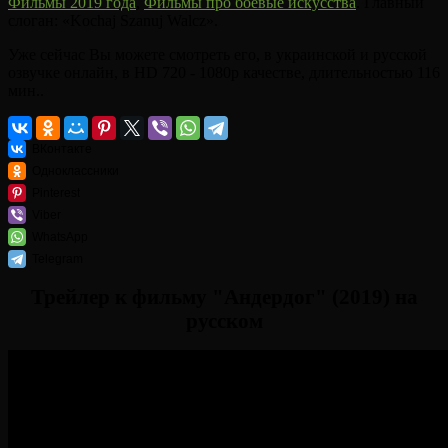
Фильмы 2019 года
,
Фильмы про боевые искусства
. Главный
слоган: «Kochaj Szanuj Walcz».
Уже сейчас Вы можете смотреть его, в украинской и русской
озвучке онлайн, в HD 720 - 1080p качестве, длительностью 116
мин..
ВКонтакте
Одноклассники
Pinterest
Viber
WhatsApp
Telegram
Трейлер к фильму "Андердог" (2019) на
русском