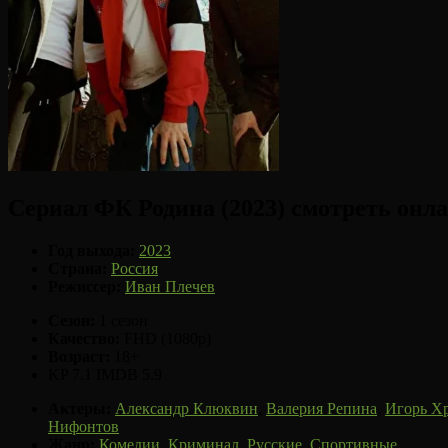
Сериал ФК Родина (2023) смотреть онл
Год выхода:
2023
Страна:
Россия
Режиссер:
Иван Плечев
Сезон:
1 сезон
Качество:
FHD (1080p)
Возраст:
18+
KP 7.1
IMDB 5.9
Актеры:
Александр Клюквин
,
Валерия Репина
,
Игорь Х
Нифонтов
Жанр:
Комедии
,
Криминал
,
Русские
,
Спортивные