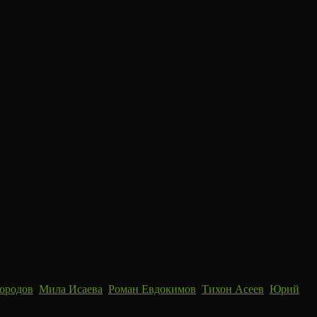
ородов
,
Мила Исаева
,
Роман Евдокимов
,
Тихон Асеев
,
Юрий