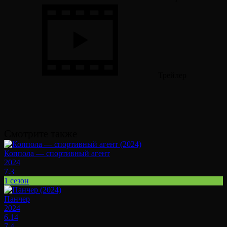
Трейлер
Смотрите также
Коппола — спортивный агент
2024
7.3
1 сезон
Панчер
2024
6.14
7.4