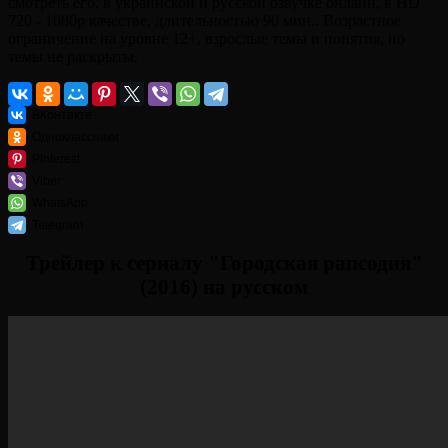
смотреть его, в украинской и русской озвучке онлайн, в HD
720 - 1080p качестве, длительностью 90 мин.. Возрастное
ограничение на уровне 12+, взрослые темы и понятия, но
темы не раскрыты.
ВКонтакте
Одноклассники
Pinterest
Viber
WhatsApp
Telegram
Трейлер к сериалу "Городская рапсодия"
(2016) на русском