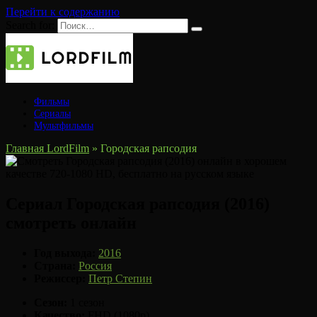
Перейти к содержанию
Search for:
Фильмы
Сериалы
Мультфильмы
Главная LordFilm
»
Городская рапсодия
Сериал Городская рапсодия (2016)
смотреть онлайн
Год выхода:
2016
Страна:
Россия
Режиссер:
Петр Степин
Сезон:
1 сезон
Качество:
FHD (1080p)