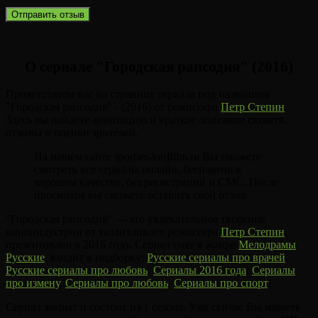
О сериале "Городская рапсодия" (2016)
Приветствуем вас на странице сериала под названием
"Городская рапсодия" - (2016) от режиссёра
Петр Степин
.
Здесь вы найдете аннотацию и краткое описание сюжета,
отзывы и оценки зрителей.
На нашем сайте sporties-lordfilm.ru Вы сможете
смотреть все сериалы онлайн, бесплатно в
хорошем качестве, без регистраций и СМС. После
просмотра вы сможете оставить свой отзыв.
"Городская рапсодия" — это увлекательное творение
киноиндустрии от талантливого режиссера
Петр Степин
,
презентовано в 2016 году. Сериал снят в жанре
Мелодрамы
,
Русские
, входит в подборку:
Русские сериалы про врачей
,
Русские сериалы про любовь
,
Сериалы 2016 года
,
Сериалы
про измену
,
Сериалы про любовь
,
Сериалы про спорт
.
Сериал закрыт и состоит из 1 сезона. Уже сейчас Вы можете