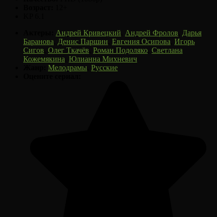
Возраст:
12+
KP 6.1
Актеры:
Андрей Кривецкий
,
Андрей Фролов
,
Дарья
Баранова
,
Денис Паршин
,
Евгения Осипова
,
Игорь
Сигов
,
Олег Ткачёв
,
Роман Подоляко
,
Светлана
Кожемякина
,
Юлианна Михневич
Жанр:
Мелодрамы
,
Русские
Оцените сериал: