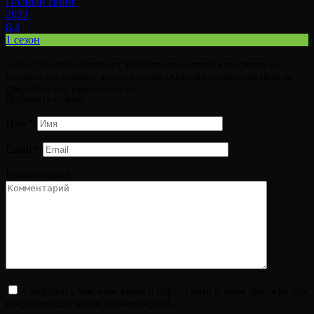
Полный свинг
2023
8.4
1 сезон
Сериал "Городская рапсодия" (2016) также доступен к просмотру на
телефоне или планшете андроид онлайн (Android с поддержкой HLS), на
iPhone/iPad под управлением iOS.
Добавить отзыв
Имя
*
Email
*
Комментарий
Сохранить моё имя, email и адрес сайта в этом браузере для
последующих моих комментариев.