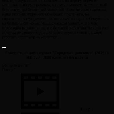
она, призадумавшись, ехала домой, на дорогу перед её
машиной выбегает ребёнок, на самую малость оставленный
без присмотра беспечной мамочкой. Едва не сбив паренька,
наша героиня чудом его объезжает, после чего, не
справившись с управлением, попадает в аварию. Очнувшись
на больничной койке, Женя с ужасом узнаёт, что у неё
повреждён позвоночник, и с большой вероятностью она уже
никогда не сможет ходить. С этого момента жизнь нашей
героини кардинально меняется…
Смотреть онлайн сериал "Городская рапсодия" (2016) в
HD 720 - 1080 качестве бесплатно
Воспроизвести:
Плеер 1
Плеер 1