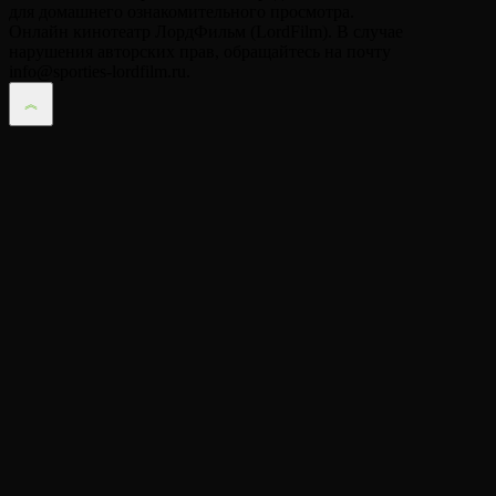
для домашнего ознакомительного просмотра.
Онлайн кинотеатр ЛордФильм (LordFilm). В случае
нарушения авторских прав, обращайтесь на почту
info@sporties-lordfilm.ru.