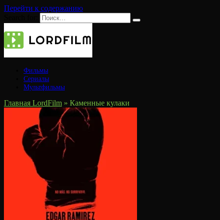
Перейти к содержанию
Search for:
Фильмы
Сериалы
Мультфильмы
Главная LordFilm
»
Каменные кулаки