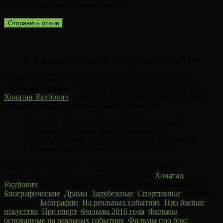
последующих моих комментариев.
О фильме "Каменные кулаки" (2016)
Приветствуем вас на странице фильма под названием
"Каменные кулаки" - Hands of Stone (2016) от режиссёра
Хонатан Якубович
. Здесь вы найдете аннотацию и краткое
описание сюжета, отзывы и оценки зрителей.
На нашем сайте sporties-lordfilm.ru Вы сможете
смотреть все фильмы онлайн, бесплатно в
хорошем качестве, без регистраций и СМС. После
просмотра вы сможете оставить свой отзыв.
"Каменные кулаки" — это увлекательное творение
киноиндустрии от талантливого режиссера
Хонатан
Якубович
, презентовано в 2016 году. Фильм снят в жанре
Биографические
,
Драмы
,
Зарубежные
,
Спортивные
, входит в
подборку:
Биографии
,
На реальных событиях
,
Про боевые
искусства
,
Про спорт
,
Фильмы 2016 года
,
Фильмы
основанные на реальных событиях
,
Фильмы про бокс
,