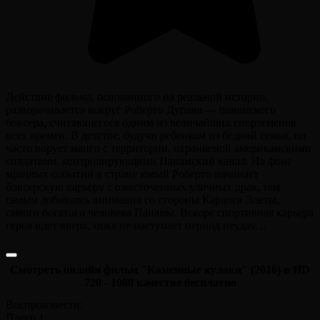
Действие фильма, основанного на реальной истории,
разворачивается вокруг Роберто Дурана — панамского
боксера, считающегося одним из величайших спортсменов
всех времен. В детстве, будучи ребенком из бедной семьи, он
часто ворует манго с территории, охраняемой американскими
солдатами, контролирующими Панамский канал. На фоне
мрачных событий в стране юный Роберто начинает
боксерскую карьеру с ожесточенных уличных драк, тем
самым добиваясь внимания со стороны Карлоса Элеты,
самого богатого человека Панамы. Вскоре спортивная карьера
героя идет вверх, пока не наступает период неудач…
Смотреть онлайн фильм "Каменные кулаки" (2016) в HD
720 - 1080 качестве бесплатно
Воспроизвести:
Плеер 1