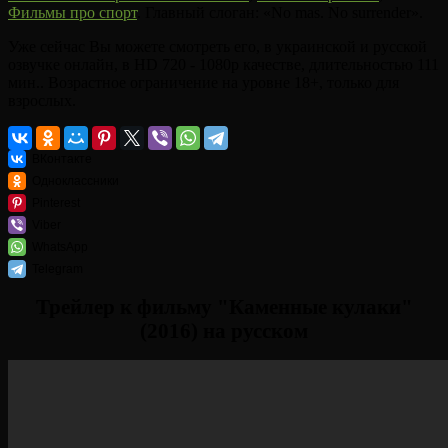
Фильмы про спорт
. Главный слоган: «No mas. No surrender».
Уже сейчас Вы можете смотреть его, в украинской и русской
озвучке онлайн, в HD 720 - 1080p качестве, длительностью 111
мин.. Возрастное ограничение на уровне 18+, только для
взрослых.
ВКонтакте
Одноклассники
Pinterest
Viber
WhatsApp
Telegram
Трейлер к фильму "Каменные кулаки"
(2016) на русском