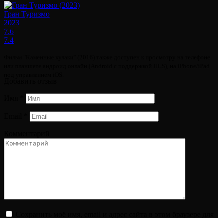
Гран Туризмо
2023
7.6
7.4
Фильм "Каменные кулаки" (2016) также доступен к просмотру на телефоне
или планшете андроид онлайн (Android с поддержкой HLS), на iPhone/iPad
под управлением iOS.
Добавить отзыв
Имя
*
Email
*
Комментарий
Сохранить моё имя, email и адрес сайта в этом браузере для