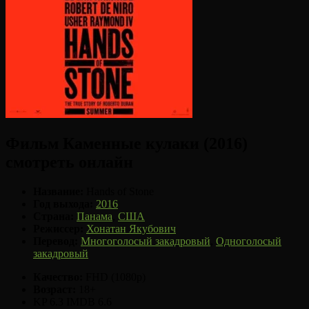
Фильм Каменные кулаки (2016)
смотреть онлайн
Название:
Hands of Stone
Год выхода:
2016
Страна:
Панама
,
США
Режиссер:
Хонатан Якубович
Перевод:
Многоголосый закадровый
,
Одноголосый
закадровый
Качество:
FHD (1080p)
Возраст:
18+
KP 6.3
IMDB 6.6