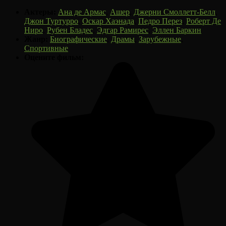
Актеры:
Ана де Армас
,
Ашер
,
Джерни Смоллетт-Белл
,
Джон Туртурро
,
Оскар Хаэнада
,
Педро Перез
,
Роберт Де
Ниро
,
Рубен Бладес
,
Эдгар Рамирес
,
Эллен Баркин
Жанр:
Биографические
,
Драмы
,
Зарубежные
,
Спортивные
Оцените фильм: