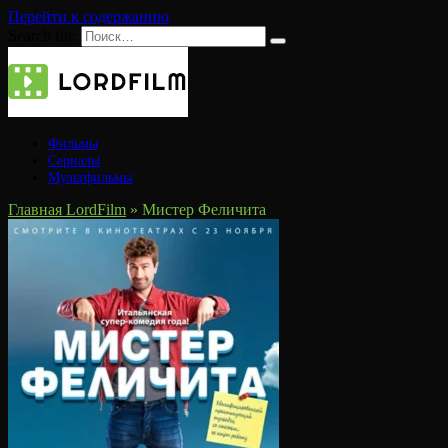
Перейти к содержанию
Search for:
Фильмы
Сериалы
Мультфильмы
Главная LordFilm
»
Мистер Феличита