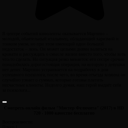
В центре событий киноленты оказывается Мартино –
молодой, обаятельный итальянец, обладающий харизмой и
тонким умом, но при этом имеющий один большой
недостаток – лень. Он может целыми днями валяться на
кровати и рассуждать о смысле жизни вместо того, чтобы хоть
что-то сделать. Но ситуация резко меняется: его сестре срочно
понадобилась дорогостоящая операция, на которую у девушки
нет денег. Мартино устраивается на подработку в дом
успешного психолога, после чего, во время отъезда хозяина он
случайно узнает о суммах, которые готовы платить
несчастные клиенты. Недолго думая, наш герой выдаёт себя
за психолога...
Смотреть онлайн фильм "Мистер Феличита" (2017) в HD
720 - 1080 качестве бесплатно
Воспроизвести:
Плеер 1