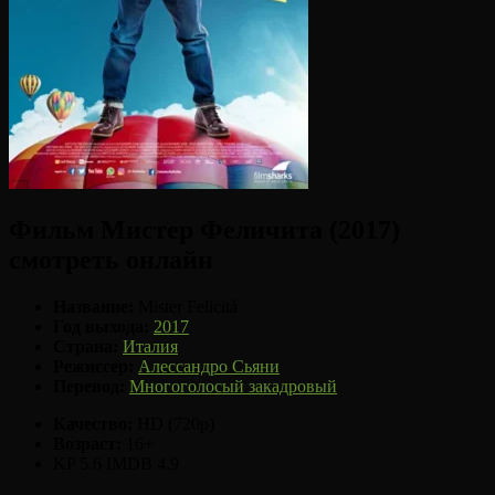
Фильм Мистер Феличита (2017)
смотреть онлайн
Название:
Mister Felicità
Год выхода:
2017
Страна:
Италия
Режиссер:
Алессандро Сьяни
Перевод:
Многоголосый закадровый
Качество:
HD (720p)
Возраст:
16+
KP 5.6
IMDB 4.9