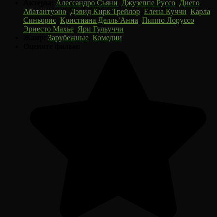
Актеры:
Алессандро Сьяни
,
Джузеппе Руссо
,
Диего
Абатантуоно
,
Дэвид Кирк Трейлор
,
Елена Куччи
,
Карла
Синьорис
,
Кристиана Делль’Анна
,
Пиппо Лоруссо
,
Эрнесто Махье
,
Яри Гульуччи
Жанр:
Зарубежные
,
Комедии
Оцените фильм: