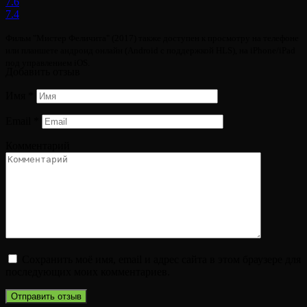
7.6
7.4
Фильм "Мистер Феличита" (2017) также доступен к просмотру на телефоне
или планшете андроид онлайн (Android с поддержкой HLS), на iPhone/iPad
под управлением iOS.
Добавить отзыв
Имя
*
Email
*
Комментарий
Сохранить моё имя, email и адрес сайта в этом браузере для
последующих моих комментариев.