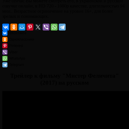
Уже сейчас Вы можете смотреть его, в украинской и русской
озвучке онлайн, в HD 720 - 1080p качестве, длительностью 94
мин.. Возрастное ограничение на уровне 16+, для более
зрелых и понимающих.
ВКонтакте
Одноклассники
Pinterest
Viber
WhatsApp
Telegram
Трейлер к фильму "Мистер Феличита"
(2017) на русском