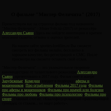
О фильме "Мистер Феличита" (2017)
Приветствуем вас на странице фильма под названием
"Мистер Феличита" - Mister Felicità (2017) от режиссёра
Алессандро Сьяни
. Здесь вы найдете аннотацию и краткое
описание сюжета, отзывы и оценки зрителей.
На нашем сайте sporties-lordfilm.ru Вы сможете
смотреть все фильмы онлайн, бесплатно в
хорошем качестве, без регистраций и СМС. После
просмотра вы сможете оставить свой отзыв.
"Мистер Феличита" — это увлекательное творение
киноиндустрии от талантливого режиссера
Алессандро
Сьяни
, презентовано в 2017 году. Фильм снят в жанре
Зарубежные
,
Комедии
, входит в подборку:
аферы и
мошенников
,
Про ограбления
,
Фильмы 2017 года
,
Фильмы
про аферы и мошенников
,
Фильмы про врачей или болезни
,
Фильмы про любовь
,
Фильмы про психологию
,
Фильмы про
спорт
. Главный слоган: «Квалифицированный практикующий
тунеядец со стажем... не ищет работу».