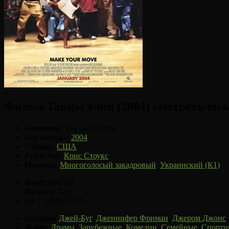
Фильм Танцы улиц (2004) смотреть онл
Название:
You Got Served
Год выхода:
2004
Страна:
США
Режиссер:
Крис Стоукс
Перевод:
Многоголосый закадровый
,
Украинский (К1)
Качество:
SD
Возраст:
12+
KP 7.3
IMDB 3.9
Актеры:
Джей-Буг
,
Дженнифер Фриман
,
Джером Джонс
Жанр:
Драмы
,
Зарубежные
,
Комедии
,
Семейные
,
Спорти