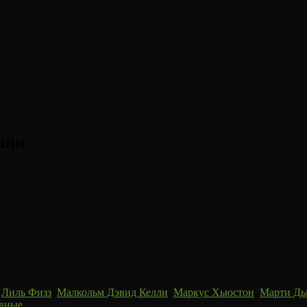
айн
,
Лиль Физз
,
Малкольм Дэвид Келли
,
Маркус Хьюстон
,
Марти Д
вные